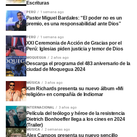
Escrituras
PERÚ
1 semana ago
Pastor Miguel Bardales: “El poder no es un
premio, es una responsabilidad ante Dios”
PERÚ
1 semana ago
XXI Ceremonia de Acción de Gracias por el
Perú: Iglesias piden justicia y temor de Dios
MOQUEGUA
2 años ago
Descarga el programa del 483 aniversario de la
ciudad de Moquegua 2024
MÚSICA
3 años ago
Kim Richards presenta su nuevo álbum «Mi
religión» en compañía de Indiomar
INTERNACIONAL
3 años ago
Película del teólogo y héroe de la resistencia
Dietrich Bonhoeffer llega a los cines en 2024
(Trailer)
MÚSICA
2 semanas ago
Alex Campos presenta su nuevo sencillo