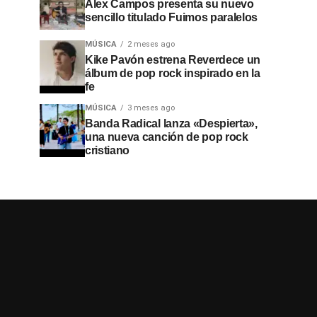
Alex Campos presenta su nuevo
sencillo titulado Fuimos paralelos
MÚSICA
2 meses ago
Kike Pavón estrena Reverdece un
álbum de pop rock inspirado en la
fe
MÚSICA
3 meses ago
Banda Radical lanza «Despierta»,
una nueva canción de pop rock
cristiano