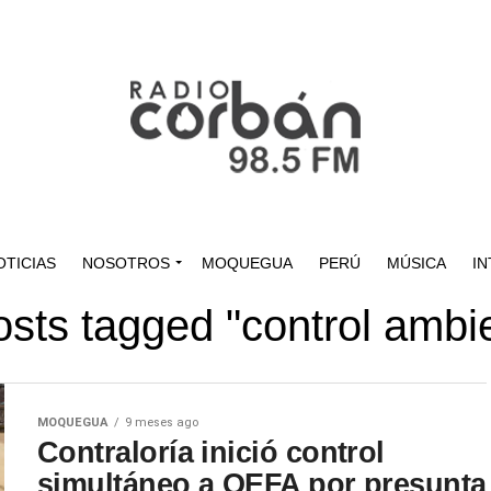
OTICIAS
NOSOTROS
MOQUEGUA
PERÚ
MÚSICA
IN
osts tagged "control ambi
MOQUEGUA
9 meses ago
Contraloría inició control
simultáneo a OEFA por presunta