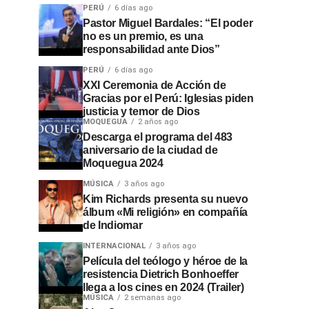
PERÚ
6 días ago
Pastor Miguel Bardales: “El poder
no es un premio, es una
responsabilidad ante Dios”
PERÚ
6 días ago
XXI Ceremonia de Acción de
Gracias por el Perú: Iglesias piden
justicia y temor de Dios
MOQUEGUA
2 años ago
Descarga el programa del 483
aniversario de la ciudad de
Moquegua 2024
MÚSICA
3 años ago
Kim Richards presenta su nuevo
álbum «Mi religión» en compañía
de Indiomar
INTERNACIONAL
3 años ago
Película del teólogo y héroe de la
resistencia Dietrich Bonhoeffer
llega a los cines en 2024 (Trailer)
MÚSICA
2 semanas ago