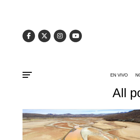
EN VIVO
N
All p