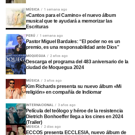
MÚSICA
1 semana ago
«Cantos para el Camino» el nuevo álbum
musical que te ayudará a memorizar las
Escrituras
PERÚ
1 semana ago
Pastor Miguel Bardales: “El poder no es un
premio, es una responsabilidad ante Dios”
MOQUEGUA
2 años ago
Descarga el programa del 483 aniversario de la
ciudad de Moquegua 2024
MÚSICA
3 años ago
Kim Richards presenta su nuevo álbum «Mi
religión» en compañía de Indiomar
INTERNACIONAL
3 años ago
Película del teólogo y héroe de la resistencia
Dietrich Bonhoeffer llega a los cines en 2024
(Trailer)
MÚSICA
2 días ago
ECCOS presenta ECCLESIA, nuevo álbum de