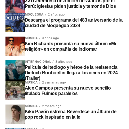
XXI Ceremonia de Acción de Gracias por el
Perú: Iglesias piden justicia y temor de Dios
MOQUEGUA
2 años ago
Descarga el programa del 483 aniversario de la
ciudad de Moquegua 2024
MÚSICA
3 años ago
Kim Richards presenta su nuevo álbum «Mi
religión» en compañía de Indiomar
INTERNACIONAL
3 años ago
Película del teólogo y héroe de la resistencia
Dietrich Bonhoeffer llega a los cines en 2024
(Trailer)
MÚSICA
2 semanas ago
Alex Campos presenta su nuevo sencillo
titulado Fuimos paralelos
MÚSICA
2 meses ago
Kike Pavón estrena Reverdece un álbum de
pop rock inspirado en la fe