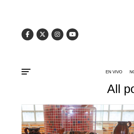
EN VIVO
N
All p