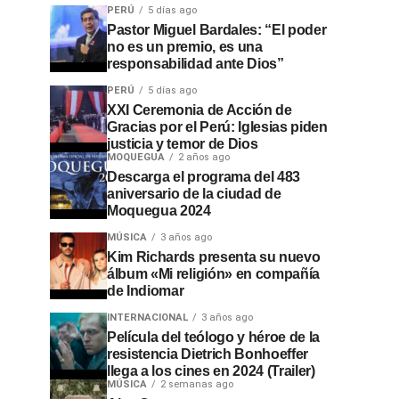
PERÚ
5 días ago
Pastor Miguel Bardales: “El poder
no es un premio, es una
responsabilidad ante Dios”
PERÚ
5 días ago
XXI Ceremonia de Acción de
Gracias por el Perú: Iglesias piden
justicia y temor de Dios
MOQUEGUA
2 años ago
Descarga el programa del 483
aniversario de la ciudad de
Moquegua 2024
MÚSICA
3 años ago
Kim Richards presenta su nuevo
álbum «Mi religión» en compañía
de Indiomar
INTERNACIONAL
3 años ago
Película del teólogo y héroe de la
resistencia Dietrich Bonhoeffer
llega a los cines en 2024 (Trailer)
MÚSICA
2 semanas ago