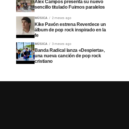
Alex Campos presenta su nuevo
sencillo titulado Fuimos paralelos
MÚSICA
2 meses ago
Kike Pavón estrena Reverdece un
álbum de pop rock inspirado en la
fe
MÚSICA
3 meses ago
Banda Radical lanza «Despierta»,
una nueva canción de pop rock
cristiano