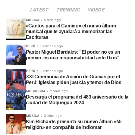
LATEST
TRENDING
VIDEOS
MÚSICA
5 días ago
«Cantos para el Camino» el nuevo álbum
musical que te ayudará a memorizar las
Escrituras
PERÚ
1 semana ago
Pastor Miguel Bardales: “El poder no es un
premio, es una responsabilidad ante Dios”
PERÚ
1 semana ago
XXI Ceremonia de Acción de Gracias por el
Perú: Iglesias piden justicia y temor de Dios
MOQUEGUA
2 años ago
Descarga el programa del 483 aniversario de la
ciudad de Moquegua 2024
MÚSICA
3 años ago
Kim Richards presenta su nuevo álbum «Mi
religión» en compañía de Indiomar