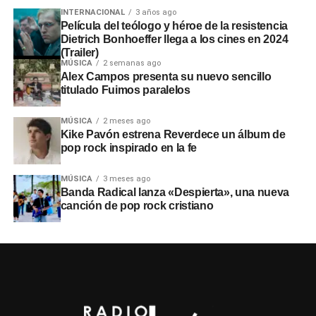
INTERNACIONAL
3 años ago
Película del teólogo y héroe de la resistencia
Dietrich Bonhoeffer llega a los cines en 2024
(Trailer)
MÚSICA
2 semanas ago
Alex Campos presenta su nuevo sencillo
titulado Fuimos paralelos
MÚSICA
2 meses ago
Kike Pavón estrena Reverdece un álbum de
pop rock inspirado en la fe
MÚSICA
3 meses ago
Banda Radical lanza «Despierta», una nueva
canción de pop rock cristiano