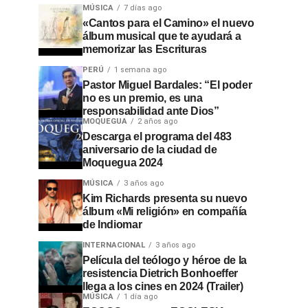
MÚSICA
7 días ago
«Cantos para el Camino» el nuevo
álbum musical que te ayudará a
memorizar las Escrituras
PERÚ
1 semana ago
Pastor Miguel Bardales: “El poder
no es un premio, es una
responsabilidad ante Dios”
MOQUEGUA
2 años ago
Descarga el programa del 483
aniversario de la ciudad de
Moquegua 2024
MÚSICA
3 años ago
Kim Richards presenta su nuevo
álbum «Mi religión» en compañía
de Indiomar
INTERNACIONAL
3 años ago
Película del teólogo y héroe de la
resistencia Dietrich Bonhoeffer
llega a los cines en 2024 (Trailer)
MÚSICA
1 día ago