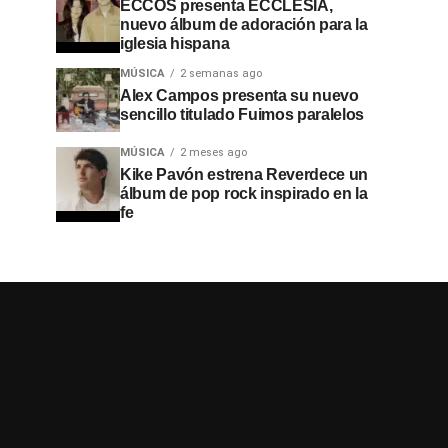
ECCOS presenta ECCLESIA,
nuevo álbum de adoración para la
iglesia hispana
MÚSICA
2 semanas ago
Alex Campos presenta su nuevo
sencillo titulado Fuimos paralelos
MÚSICA
2 meses ago
Kike Pavón estrena Reverdece un
álbum de pop rock inspirado en la
fe