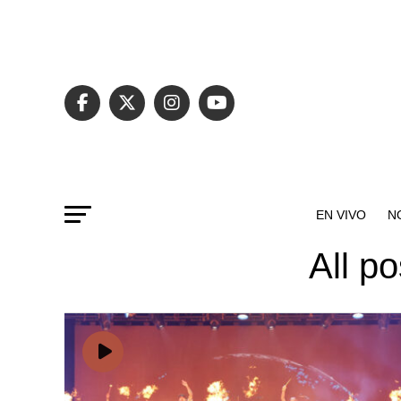
EN VIVO
N
All p