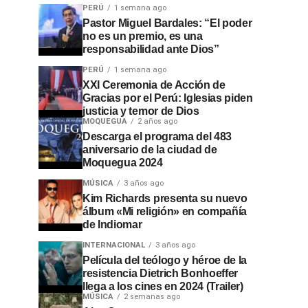
PERÚ
1 semana ago
Pastor Miguel Bardales: “El poder
no es un premio, es una
responsabilidad ante Dios”
PERÚ
1 semana ago
XXI Ceremonia de Acción de
Gracias por el Perú: Iglesias piden
justicia y temor de Dios
MOQUEGUA
2 años ago
Descarga el programa del 483
aniversario de la ciudad de
Moquegua 2024
MÚSICA
3 años ago
Kim Richards presenta su nuevo
álbum «Mi religión» en compañía
de Indiomar
INTERNACIONAL
3 años ago
Película del teólogo y héroe de la
resistencia Dietrich Bonhoeffer
llega a los cines en 2024 (Trailer)
MÚSICA
2 semanas ago