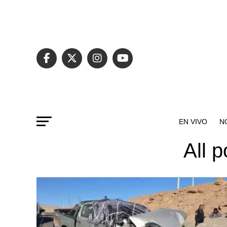
EN VIVO
N
All 