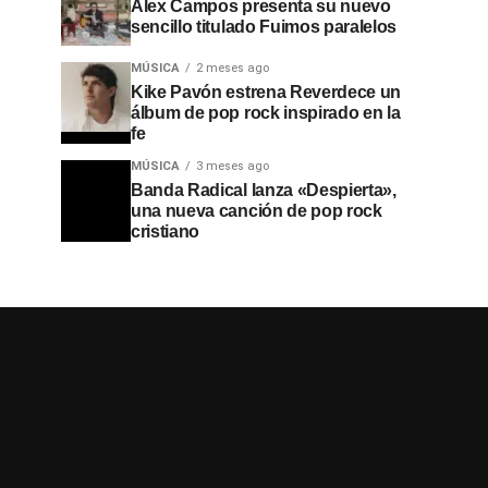
Alex Campos presenta su nuevo
sencillo titulado Fuimos paralelos
MÚSICA
2 meses ago
Kike Pavón estrena Reverdece un
álbum de pop rock inspirado en la
fe
MÚSICA
3 meses ago
Banda Radical lanza «Despierta»,
una nueva canción de pop rock
cristiano