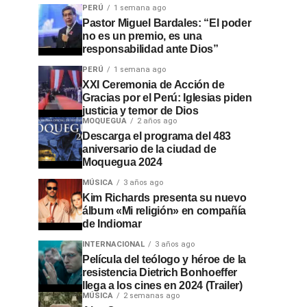
PERÚ
1 semana ago
Pastor Miguel Bardales: “El poder
no es un premio, es una
responsabilidad ante Dios”
PERÚ
1 semana ago
XXI Ceremonia de Acción de
Gracias por el Perú: Iglesias piden
justicia y temor de Dios
MOQUEGUA
2 años ago
Descarga el programa del 483
aniversario de la ciudad de
Moquegua 2024
MÚSICA
3 años ago
Kim Richards presenta su nuevo
álbum «Mi religión» en compañía
de Indiomar
INTERNACIONAL
3 años ago
Película del teólogo y héroe de la
resistencia Dietrich Bonhoeffer
llega a los cines en 2024 (Trailer)
MÚSICA
2 semanas ago