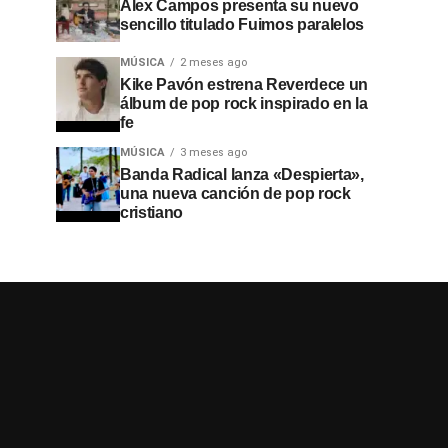
Alex Campos presenta su nuevo
sencillo titulado Fuimos paralelos
MÚSICA
2 meses ago
Kike Pavón estrena Reverdece un
álbum de pop rock inspirado en la
fe
MÚSICA
3 meses ago
Banda Radical lanza «Despierta»,
una nueva canción de pop rock
cristiano