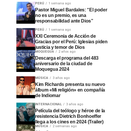
PERÚ
1 semana ago
Pastor Miguel Bardales: “El poder
no es un premio, es una
responsabilidad ante Dios”
PERÚ
1 semana ago
XXI Ceremonia de Acción de
Gracias por el Perú: Iglesias piden
justicia y temor de Dios
MOQUEGUA
2 años ago
Descarga el programa del 483
aniversario de la ciudad de
Moquegua 2024
MÚSICA
3 años ago
Kim Richards presenta su nuevo
álbum «Mi religión» en compañía
de Indiomar
INTERNACIONAL
3 años ago
Película del teólogo y héroe de la
resistencia Dietrich Bonhoeffer
llega a los cines en 2024 (Trailer)
MÚSICA
2 semanas ago