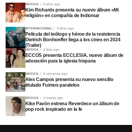
MÚSICA
3 años ago
Kim Richards presenta su nuevo álbum «Mi
religión» en compañía de Indiomar
INTERNACIONAL
3 años ago
Película del teólogo y héroe de la resistencia
Dietrich Bonhoeffer llega a los cines en 2024
(Trailer)
MÚSICA
2 días ago
ECCOS presenta ECCLESIA, nuevo álbum de
adoración para la iglesia hispana
MÚSICA
2 semanas ago
Alex Campos presenta su nuevo sencillo
titulado Fuimos paralelos
MÚSICA
2 meses ago
Kike Pavón estrena Reverdece un álbum de
pop rock inspirado en la fe