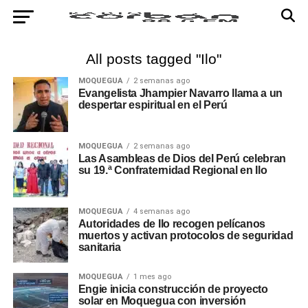
All posts tagged "Ilo"
MOQUEGUA
2 semanas ago
Evangelista Jhampier Navarro llama a un
despertar espiritual en el Perú
MOQUEGUA
2 semanas ago
Las Asambleas de Dios del Perú celebran
su 19.ª Confraternidad Regional en Ilo
MOQUEGUA
4 semanas ago
Autoridades de Ilo recogen pelícanos
muertos y activan protocolos de seguridad
sanitaria
MOQUEGUA
1 mes ago
Engie inicia construcción de proyecto
solar en Moquegua con inversión