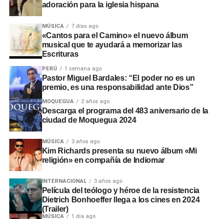
adoración para la iglesia hispana
MÚSICA
7 días ago
«Cantos para el Camino» el nuevo álbum
musical que te ayudará a memorizar las
Escrituras
PERÚ
1 semana ago
Pastor Miguel Bardales: “El poder no es un
premio, es una responsabilidad ante Dios”
MOQUEGUA
2 años ago
Descarga el programa del 483 aniversario de la
ciudad de Moquegua 2024
MÚSICA
3 años ago
Kim Richards presenta su nuevo álbum «Mi
religión» en compañía de Indiomar
INTERNACIONAL
3 años ago
Película del teólogo y héroe de la resistencia
Dietrich Bonhoeffer llega a los cines en 2024
(Trailer)
MÚSICA
1 día ago