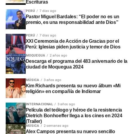
Escrituras
PERÚ
7 días ago
Pastor Miguel Bardales: “El poder no es un
premio, es una responsabilidad ante Dios”
PERÚ
7 días ago
XXI Ceremonia de Acción de Gracias por el
Perú: Iglesias piden justicia y temor de Dios
MOQUEGUA
2 años ago
Descarga el programa del 483 aniversario de la
ciudad de Moquegua 2024
MÚSICA
3 años ago
Kim Richards presenta su nuevo álbum «Mi
religión» en compañía de Indiomar
INTERNACIONAL
3 años ago
Película del teólogo y héroe de la resistencia
Dietrich Bonhoeffer llega a los cines en 2024
(Trailer)
MÚSICA
2 semanas ago
Alex Campos presenta su nuevo sencillo