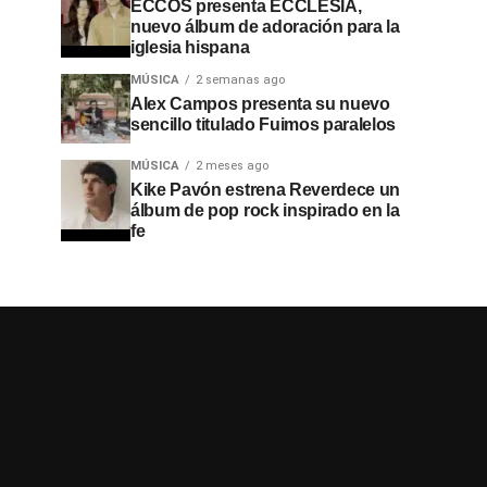
ECCOS presenta ECCLESIA,
nuevo álbum de adoración para la
iglesia hispana
MÚSICA
2 semanas ago
Alex Campos presenta su nuevo
sencillo titulado Fuimos paralelos
MÚSICA
2 meses ago
Kike Pavón estrena Reverdece un
álbum de pop rock inspirado en la
fe