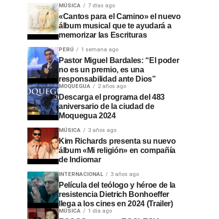
MÚSICA
7 días ago
«Cantos para el Camino» el nuevo
álbum musical que te ayudará a
memorizar las Escrituras
PERÚ
1 semana ago
Pastor Miguel Bardales: “El poder
no es un premio, es una
responsabilidad ante Dios”
MOQUEGUA
2 años ago
Descarga el programa del 483
aniversario de la ciudad de
Moquegua 2024
MÚSICA
3 años ago
Kim Richards presenta su nuevo
álbum «Mi religión» en compañía
de Indiomar
INTERNACIONAL
3 años ago
Película del teólogo y héroe de la
resistencia Dietrich Bonhoeffer
llega a los cines en 2024 (Trailer)
MÚSICA
1 día ago