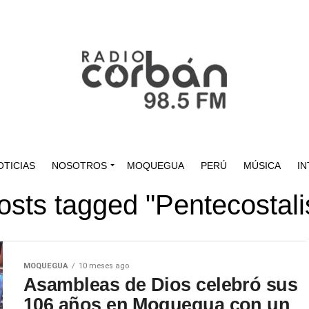
OTICIAS
NOSOTROS
MOQUEGUA
PERÚ
MÚSICA
IN
posts tagged "Pentecostal
MOQUEGUA
10 meses ago
Asambleas de Dios celebró sus
106 años en Moquegua con un