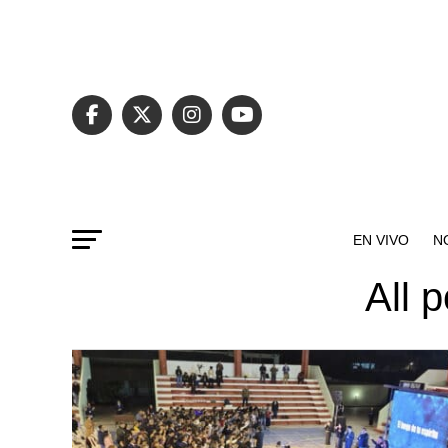
EN VIVO
N
All 