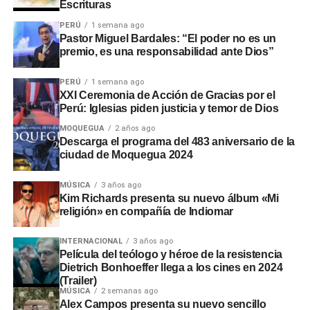
Escrituras
PERÚ
1 semana ago
Pastor Miguel Bardales: “El poder no es un
premio, es una responsabilidad ante Dios”
PERÚ
1 semana ago
XXI Ceremonia de Acción de Gracias por el
Perú: Iglesias piden justicia y temor de Dios
MOQUEGUA
2 años ago
Descarga el programa del 483 aniversario de la
ciudad de Moquegua 2024
MÚSICA
3 años ago
Kim Richards presenta su nuevo álbum «Mi
religión» en compañía de Indiomar
INTERNACIONAL
3 años ago
Película del teólogo y héroe de la resistencia
Dietrich Bonhoeffer llega a los cines en 2024
(Trailer)
MÚSICA
2 semanas ago
Alex Campos presenta su nuevo sencillo