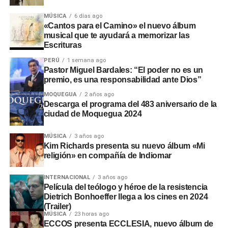
MÚSICA
6 días ago
«Cantos para el Camino» el nuevo álbum
musical que te ayudará a memorizar las
Escrituras
PERÚ
1 semana ago
Pastor Miguel Bardales: “El poder no es un
premio, es una responsabilidad ante Dios”
MOQUEGUA
2 años ago
Descarga el programa del 483 aniversario de la
ciudad de Moquegua 2024
MÚSICA
3 años ago
Kim Richards presenta su nuevo álbum «Mi
religión» en compañía de Indiomar
INTERNACIONAL
3 años ago
Película del teólogo y héroe de la resistencia
Dietrich Bonhoeffer llega a los cines en 2024
(Trailer)
MÚSICA
23 horas ago
ECCOS presenta ECCLESIA, nuevo álbum de