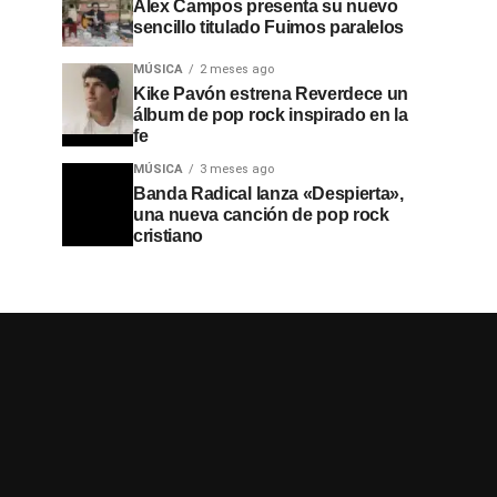
Alex Campos presenta su nuevo
sencillo titulado Fuimos paralelos
MÚSICA
2 meses ago
Kike Pavón estrena Reverdece un
álbum de pop rock inspirado en la
fe
MÚSICA
3 meses ago
Banda Radical lanza «Despierta»,
una nueva canción de pop rock
cristiano