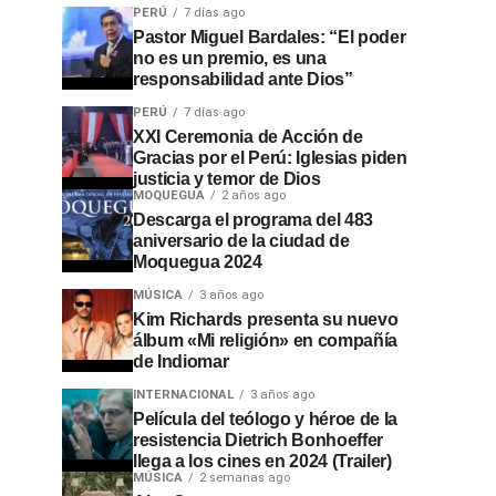
PERÚ
7 días ago
Pastor Miguel Bardales: “El poder
no es un premio, es una
responsabilidad ante Dios”
PERÚ
7 días ago
XXI Ceremonia de Acción de
Gracias por el Perú: Iglesias piden
justicia y temor de Dios
MOQUEGUA
2 años ago
Descarga el programa del 483
aniversario de la ciudad de
Moquegua 2024
MÚSICA
3 años ago
Kim Richards presenta su nuevo
álbum «Mi religión» en compañía
de Indiomar
INTERNACIONAL
3 años ago
Película del teólogo y héroe de la
resistencia Dietrich Bonhoeffer
llega a los cines en 2024 (Trailer)
MÚSICA
2 semanas ago