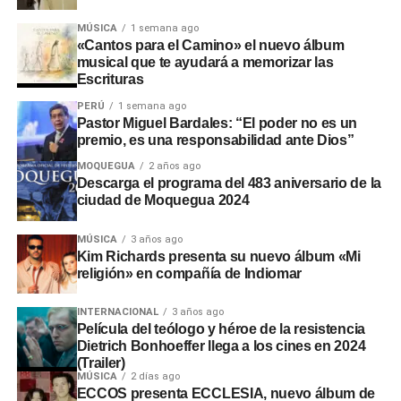
MÚSICA
1 semana ago
«Cantos para el Camino» el nuevo álbum
musical que te ayudará a memorizar las
Escrituras
PERÚ
1 semana ago
Pastor Miguel Bardales: “El poder no es un
premio, es una responsabilidad ante Dios”
MOQUEGUA
2 años ago
Descarga el programa del 483 aniversario de la
ciudad de Moquegua 2024
MÚSICA
3 años ago
Kim Richards presenta su nuevo álbum «Mi
religión» en compañía de Indiomar
INTERNACIONAL
3 años ago
Película del teólogo y héroe de la resistencia
Dietrich Bonhoeffer llega a los cines en 2024
(Trailer)
MÚSICA
2 días ago
ECCOS presenta ECCLESIA, nuevo álbum de