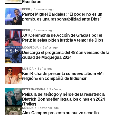
Escrituras
PERÚ
1 semana ago
Pastor Miguel Bardales: “El poder no es un
premio, es una responsabilidad ante Dios”
PERÚ
1 semana ago
XXI Ceremonia de Acción de Gracias por el
Perú: Iglesias piden justicia y temor de Dios
MOQUEGUA
2 años ago
Descarga el programa del 483 aniversario de la
ciudad de Moquegua 2024
MÚSICA
3 años ago
Kim Richards presenta su nuevo álbum «Mi
religión» en compañía de Indiomar
INTERNACIONAL
3 años ago
Película del teólogo y héroe de la resistencia
Dietrich Bonhoeffer llega a los cines en 2024
(Trailer)
MÚSICA
2 semanas ago
Alex Campos presenta su nuevo sencillo