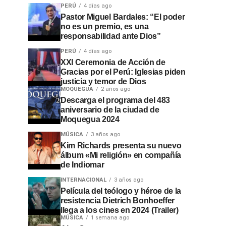
PERÚ
4 días ago
Pastor Miguel Bardales: “El poder
no es un premio, es una
responsabilidad ante Dios”
PERÚ
4 días ago
XXI Ceremonia de Acción de
Gracias por el Perú: Iglesias piden
justicia y temor de Dios
MOQUEGUA
2 años ago
Descarga el programa del 483
aniversario de la ciudad de
Moquegua 2024
MÚSICA
3 años ago
Kim Richards presenta su nuevo
álbum «Mi religión» en compañía
de Indiomar
INTERNACIONAL
3 años ago
Película del teólogo y héroe de la
resistencia Dietrich Bonhoeffer
llega a los cines en 2024 (Trailer)
MÚSICA
1 semana ago