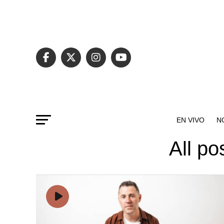
EN VIVO
N
All po