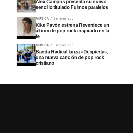
Alex Campos presenta su nuevo
sencillo titulado Fuimos paralelos
MÚSICA
2 meses ago
Kike Pavón estrena Reverdece un
álbum de pop rock inspirado en la
fe
MÚSICA
3 meses ago
Banda Radical lanza «Despierta»,
una nueva canción de pop rock
cristiano