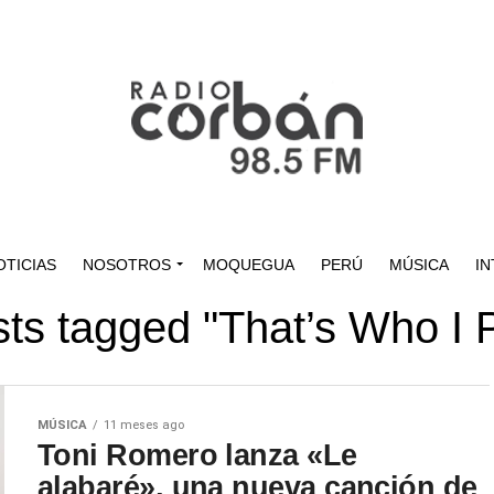
OTICIAS
NOSOTROS
MOQUEGUA
PERÚ
MÚSICA
IN
sts tagged "That’s Who I 
MÚSICA
11 meses ago
Toni Romero lanza «Le
alabaré», una nueva canción de