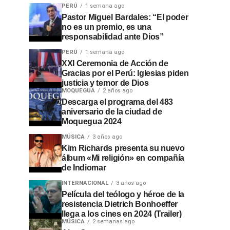
PERÚ
1 semana ago
Pastor Miguel Bardales: “El poder
no es un premio, es una
responsabilidad ante Dios”
PERÚ
1 semana ago
XXI Ceremonia de Acción de
Gracias por el Perú: Iglesias piden
justicia y temor de Dios
MOQUEGUA
2 años ago
Descarga el programa del 483
aniversario de la ciudad de
Moquegua 2024
MÚSICA
3 años ago
Kim Richards presenta su nuevo
álbum «Mi religión» en compañía
de Indiomar
INTERNACIONAL
3 años ago
Película del teólogo y héroe de la
resistencia Dietrich Bonhoeffer
llega a los cines en 2024 (Trailer)
MÚSICA
2 semanas ago