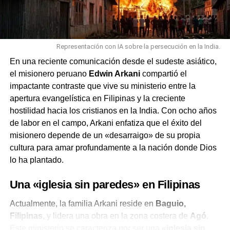
UP NEXT
Los hospitales de Bolivia racionan oxígeno y
alimentos por bloqueos de carreteras
Representación con IA sobre la persecución en la India.
DON'T MISS
Las iglesias de Estados Unidos se movilizan este
En una reciente comunicación desde el sudeste asiático,
16 de mayo por el Día del Buen Vecino
el misionero peruano
Edwin Arkani
compartió el
impactante contraste que vive su ministerio entre la
apertura evangelística en Filipinas y la creciente
hostilidad hacia los cristianos en la India. Con ocho años
de labor en el campo, Arkani enfatiza que el éxito del
misionero depende de un «desarraigo» de su propia
cultura para amar profundamente a la nación donde Dios
lo ha plantado.
Una «iglesia sin paredes» en Filipinas
Actualmente, la familia Arkani reside en
Baguio,
Filipinas
, y lidera una obra en la zona costera de
Agó
.
Este ministerio se caracteriza por ser una
«iglesia sin