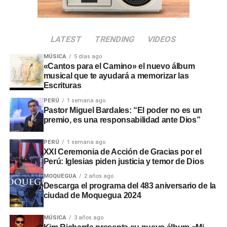
después de dieciséis años de su primer título en
variante poco común del virus del ébola para la cual no
Sudáfrica. El trofeo de la Copa del Mundo 2026 viaja a
existe vacuna ni tratamiento específico.
territorio español para consolidar el recambio
generacional de futbolistas que lidera el panorama
LATEST
TRENDING
VIDEOS
Las vacunas desarrolladas entre 2018 y 2019 solo han
internacional.
demostrado eficacia contra la cepa Zaire, responsable de
MÚSICA
5 días ago
epidemias anteriores.
«Cantos para el Camino» el nuevo álbum
musical que te ayudará a memorizar las
Escrituras
Emergencia sanitaria
PERÚ
1 semana ago
internacional
Pastor Miguel Bardales: “El poder no es un
premio, es una responsabilidad ante Dios”
La OMS declaró este brote como una
emergencia de
PERÚ
1 semana ago
salud pública de importancia internacional
y advirtió
XXI Ceremonia de Acción de Gracias por el
que la propagación podría extenderse durante varios
Perú: Iglesias piden justicia y temor de Dios
meses.
MOQUEGUA
2 años ago
Descarga el programa del 483 aniversario de la
Las condiciones de inseguridad en las zonas afectadas
ciudad de Moquegua 2024
dificultan las labores de contención, atención médica y
seguimiento de casos.
MÚSICA
3 años ago