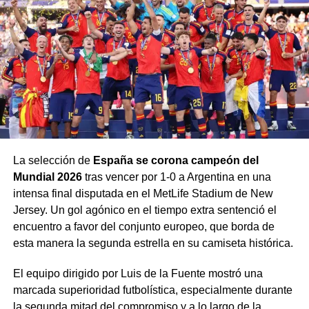
reciente cambio de gobierno ha empoderado al partido
político
BJP
, el cual promueve una agenda para que
India sea 100% hinduista.
Esta situación ha desencadenado una ola de violencia y
hostigamiento:
Cierre de iglesias:
Se estima que el
80% de las
iglesias
en dicho estado han sido clausuradas.
La selección de
España se corona campeón del
Detenciones y violencia:
Arkani denunció que
dos
Mundial 2026
tras vencer por 1-0 a Argentina en una
pastores y cuatro líderes
de su propia
intensa final disputada en el MetLife Stadium de New
congregación fueron golpeados y detenidos por
Jersey. Un gol agónico en el tiempo extra sentenció el
las autoridades.
encuentro a favor del conjunto europeo, que borda de
Leyes restrictivas:
Se ha aprobado legislación
esta manera la segunda estrella en su camiseta histórica.
que permite encarcelar a cristianos hasta por siete
El equipo dirigido por Luis de la Fuente mostró una
años durante procesos judiciales, y se prohíbe a los
marcada superioridad futbolística, especialmente durante
locales alquilar espacios para cultos.
la segunda mitad del compromiso y a lo largo de la