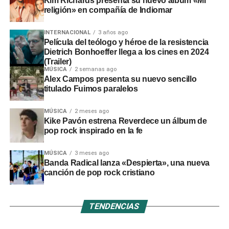
Kim Richards presenta su nuevo álbum «Mi
religión» en compañía de Indiomar
INTERNACIONAL
3 años ago
Película del teólogo y héroe de la resistencia
Dietrich Bonhoeffer llega a los cines en 2024
(Trailer)
MÚSICA
2 semanas ago
Alex Campos presenta su nuevo sencillo
titulado Fuimos paralelos
MÚSICA
2 meses ago
Kike Pavón estrena Reverdece un álbum de
pop rock inspirado en la fe
MÚSICA
3 meses ago
Banda Radical lanza «Despierta», una nueva
canción de pop rock cristiano
TENDENCIAS