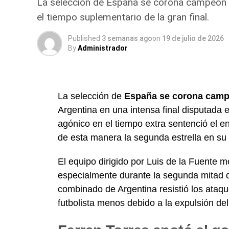
La selección de España se corona campeón d
India sea 100% hinduista.
el tiempo suplementario de la gran final.
Esta situación ha desencadenado una ola 
Published
3 semanas ago
on
19 de julio de 2026
By
Administrador
Cierre de iglesias:
Se estima que el
80%
Detenciones y violencia:
Arkani denunc
congregación fueron golpeados y detenid
La selección de
España se corona camp
Leyes restrictivas:
Se ha aprobado legis
Argentina en una intensa final disputada 
siete años durante procesos judiciales, y
agónico en el tiempo extra sentenció el e
de esta manera la segunda estrella en su 
A pesar de la represión, el ministerio con
«casas de misericordia», donde brindan al
El equipo dirigido por Luis de la Fuente m
mientras realizan discipulados «en la osc
especialmente durante la segunda mitad de
combinado de Argentina resistió los ataque
Un llamado a la iglesia peruana
futbolista menos debido a la expulsión d
En el marco del 205° aniversario del Perú,
que no sea indiferente ante el sufrimiento