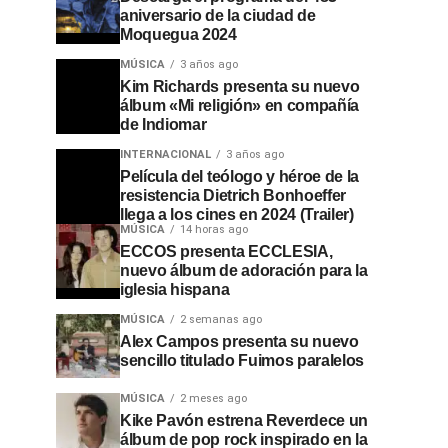
aniversario de la ciudad de
Moquegua 2024
MÚSICA
3 años ago
Kim Richards presenta su nuevo
álbum «Mi religión» en compañía
de Indiomar
INTERNACIONAL
3 años ago
Película del teólogo y héroe de la
resistencia Dietrich Bonhoeffer
llega a los cines en 2024 (Trailer)
MÚSICA
14 horas ago
ECCOS presenta ECCLESIA,
nuevo álbum de adoración para la
iglesia hispana
MÚSICA
2 semanas ago
Alex Campos presenta su nuevo
sencillo titulado Fuimos paralelos
MÚSICA
2 meses ago
Kike Pavón estrena Reverdece un
álbum de pop rock inspirado en la