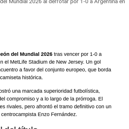
el Mundial 2026 al derrotar por 1-0 a Argentina en
de violencia y hostigamiento:
 de las iglesias
en dicho estado han sido clausuradas.
ió que
dos pastores y cuatro líderes
de su propia
os por las autoridades.
eón del Mundial 2026
tras vencer por 1-0 a
lación que permite encarcelar a cristianos hasta por
en el MetLife Stadium de New Jersey. Un gol
 se prohíbe a los locales alquilar espacios para cultos.
ncuentro a favor del conjunto europeo, que borda
camiseta histórica.
tinúa operando en la clandestinidad a través de
imento a niños y talleres de costura para mujeres,
ostró una marcada superioridad futbolística,
uridad».
l compromiso y a lo largo de la prórroga. El
s rivales, pero afrontó el tramo definitivo con un
el centrocampista Enzo Fernández.
 Arkani hizo un llamado a la iglesia nacional para
 de sus hermanos en el extranjero. «