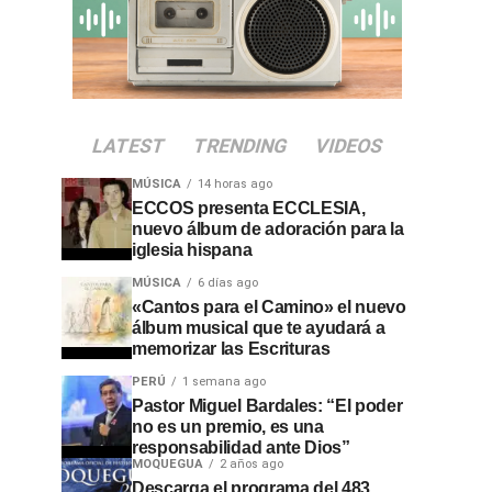
LATEST
TRENDING
VIDEOS
MÚSICA
14 horas ago
ECCOS presenta ECCLESIA,
nuevo álbum de adoración para la
iglesia hispana
MÚSICA
6 días ago
«Cantos para el Camino» el nuevo
álbum musical que te ayudará a
memorizar las Escrituras
PERÚ
1 semana ago
Pastor Miguel Bardales: “El poder
no es un premio, es una
responsabilidad ante Dios”
MOQUEGUA
2 años ago
Descarga el programa del 483