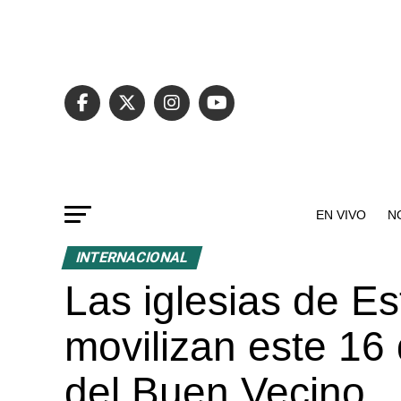
EN VIVO
N
INTERNACIONAL
Las iglesias de E
movilizan este 16
del Buen Vecino