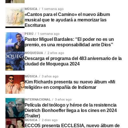
MÚSICA
1 semana ago
«Cantos para el Camino» el nuevo álbum
musical que te ayudará a memorizar las
Escrituras
PERÚ
1 semana ago
Pastor Miguel Bardales: “El poder no es un
premio, es una responsabilidad ante Dios”
MOQUEGUA
2 años ago
Descarga el programa del 483 aniversario de la
ciudad de Moquegua 2024
MÚSICA
3 años ago
Kim Richards presenta su nuevo álbum «Mi
religión» en compañía de Indiomar
INTERNACIONAL
3 años ago
Película del teólogo y héroe de la resistencia
Dietrich Bonhoeffer llega a los cines en 2024
(Trailer)
MÚSICA
2 días ago
ECCOS presenta ECCLESIA, nuevo álbum de