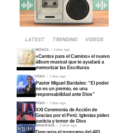
LATEST
TRENDING
VIDEOS
MÚSICA
4 días ago
«Cantos para el Camino» el nuevo
álbum musical que te ayudará a
memorizar las Escrituras
PERÚ
7 días ago
Pastor Miguel Bardales: “El poder
no es un premio, es una
responsabilidad ante Dios”
PERÚ
7 días ago
XXI Ceremonia de Acción de
Gracias por el Perú: Iglesias piden
justicia y temor de Dios
MOQUEGUA
2 años ago
Descarga el programa del 483