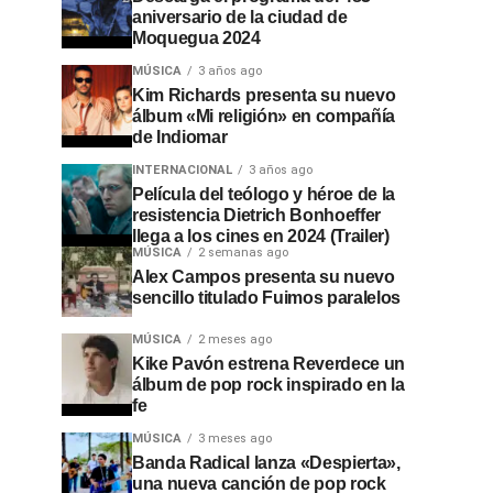
aniversario de la ciudad de
Moquegua 2024
MÚSICA
3 años ago
Kim Richards presenta su nuevo
álbum «Mi religión» en compañía
de Indiomar
INTERNACIONAL
3 años ago
Película del teólogo y héroe de la
resistencia Dietrich Bonhoeffer
llega a los cines en 2024 (Trailer)
MÚSICA
2 semanas ago
Alex Campos presenta su nuevo
sencillo titulado Fuimos paralelos
MÚSICA
2 meses ago
Kike Pavón estrena Reverdece un
álbum de pop rock inspirado en la
fe
MÚSICA
3 meses ago
Banda Radical lanza «Despierta»,
una nueva canción de pop rock