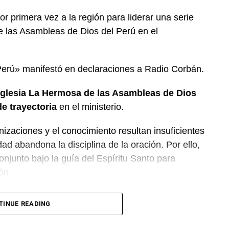
or primera vez a la región para liderar una serie
e las Asambleas de Dios del Perú en el
Perú» manifestó en declaraciones a Radio Corbán.
Iglesia La Hermosa de las Asambleas de Dios
e trayectoria
en el ministerio.
nizaciones y el conocimiento resultan insuficientes
ad abandona la disciplina de la oración. Por ello,
onjunto bajo la guía del Espíritu Santo para
ón.
a unidad entre las distintas congregaciones para
TINUE READING
departamento.