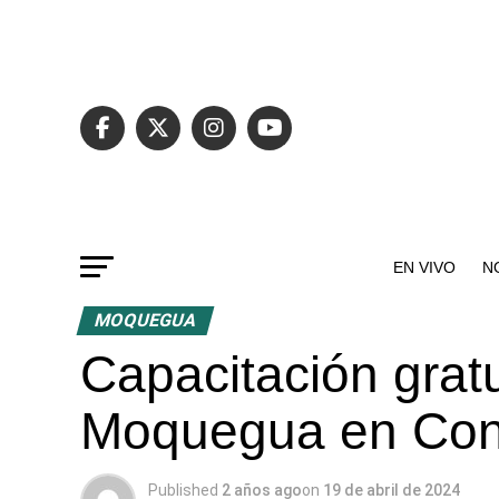
EN VIVO
N
MOQUEGUA
Capacitación grat
Moquegua en Cont
Published
2 años ago
on
19 de abril de 2024