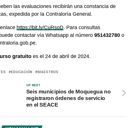
ueben las evaluaciones recibirán una constancia de
as, expedida por la Contraloría General.
 enlace
https://bit.ly/CuRsoD
. Para consultas
e puede contactar vía Whatsapp al número
951432780
o
traloria.gob.pe.
urso gratuito
es el 24 de abril de 2024.
TES
EDUCACIÓN
MAESTROS
UP NEXT
Seis municipios de Moquegua no
registraron órdenes de servicio
en el SEACE