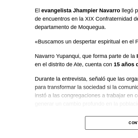
El
evangelista Jhampier Navarro
llegó p
de encuentros en la XIX Confraternidad d
departamento de Moquegua.
«Buscamos un despertar espiritual en el 
Navarro Yupanqui, que forma parte de la
en el distrito de Ate, cuenta con
15 años d
Durante la entrevista, señaló que las orga
para transformar la sociedad si la comunid
instó a las congregaciones a trabajar en c
generar un cambio profundo en la poblaci
El predicador concluyó con un llamado a l
CON
impulsar la fe en las tres provincias del 