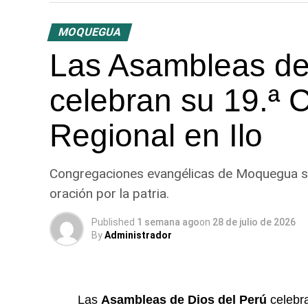
MOQUEGUA
Las Asambleas de
celebran su 19.ª 
Regional en Ilo
Congregaciones evangélicas de Moquegua se r
oración por la patria.
Published
1 semana ago
on
28 de julio de 2026
By
Administrador
Las
Asambleas de Dios del Perú
celebra