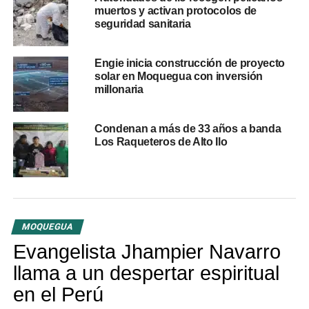
este escenario, la Contraloría notificó formalmente al
muertos y activan protocolos de
director de la UGEL Ilo para que implemente las
seguridad sanitaria
acciones correctivas y preventivas
inmediatas que
garanticen el cumplimiento de la jornada laboral docente
Engie inicia construcción de proyecto
y el resguardo del presupuesto estatal.
solar en Moquegua con inversión
millonaria
RELATED TOPICS:
COLEGIO MIGUEL GRAU
CONTRALORÍA GENERAL
Condenan a más de 33 años a banda
CONTROL DE ASISTENCIA DOCENTE
Los Raqueteros de Alto Ilo
FISCALIZACIÓN PÚBLICA
ILO
LEY DE REFORMA MAGISTERIAL
PAGOS INDEBIDOS
SECTOR EDUCACIÓN
UGEL ILO
UP NEXT
Diresa Moquegua reportó 96 casos de virus mano
pie y boca en escolares de la región
MOQUEGUA
DON'T MISS
Evangelista Jhampier Navarro
Moquegua lidera el ranking nacional de
llama a un despertar espiritual
educación tras los resultados de la evaluación
ENLA 2025
en el Perú