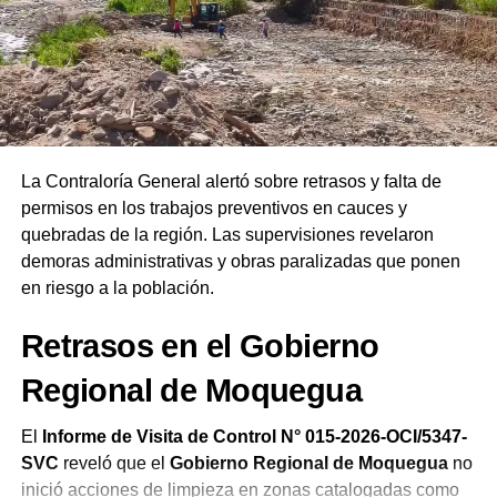
instalación de los representantes en el
Congreso y el
Ejecutivo
, el líder instó a la ciudadanía a interceder por
las autoridades salientes y entrantes. Finalmente,
remarcó que las Asambleas de Dios del Perú celebran su
19.ª Confraternidad Regional en Ilo reafirmando el
compromiso de la iglesia de orar constantemente por el
bienestar del país.
La Contraloría General alertó sobre retrasos y falta de
permisos en los trabajos preventivos en cauces y
quebradas de la región. Las supervisiones revelaron
demoras administrativas y obras paralizadas que ponen
en riesgo a la población.
Retrasos en el Gobierno
Regional de Moquegua
El
Informe de Visita de Control N° 015-2026-OCI/5347-
SVC
reveló que el
Gobierno Regional de Moquegua
no
inició acciones de limpieza en zonas catalogadas como