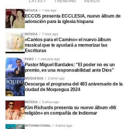
LATEST
TRENDING
VIDEOS
Antonio
no aprobó el presupuesto para las
intervenciones en los sectores de Chamos del Pino y La
MÚSICA
1 día ago
Rinconada, a pesar de disponer de recursos económicos
ECCOS presenta ECCLESIA, nuevo álbum de
adoración para la iglesia hispana
institucionales.
Adicionalmente, en el sector
Montalvo
, maquinaria
MÚSICA
7 días ago
«Cantos para el Camino» el nuevo álbum
laboró sin la autorización de la
Autoridad Administrativa
musical que te ayudará a memorizar las
del Agua
. En Santo Domingo y El Conde, las labores
Escrituras
iniciaron sin actas de suscripción ni la presencia de
PERÚ
1 semana ago
ingenieros residentes o inspectores.
Pastor Miguel Bardales: “El poder no es un
premio, es una responsabilidad ante Dios”
Consecuencias y
MOQUEGUA
2 años ago
Descarga el programa del 483 aniversario de la
recomendaciones ante El Niño
ciudad de Moquegua 2024
Las situaciones adversas detectadas comprometen la
MÚSICA
3 años ago
Kim Richards presenta su nuevo álbum «Mi
seguridad ante posibles inundaciones. Por ello, la
religión» en compañía de Indiomar
entidad fiscalizadora recomendó a las autoridades
locales y regionales adoptar medidas urgentes para
INTERNACIONAL
3 años ago
proteger viviendas, familias y zonas de cultivo.