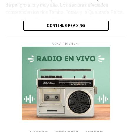
de peligro alto y muy alto. Los sectores afectados
comprenden los ríos Tambo, Torata y la Quebrada Palca,
además de la falta de trámite presupuestal para el río
CONTINUE READING
Ichuña.
Asimismo, en la
quebrada Chiquilao
, el servicio de
ADVERTISEMENT
descolmatación adjudicado por
S/ 70 000
quedó
totalmente paralizado. La empresa contratista comunicó
la nulidad del servicio debido a incompatibilidades en los
términos de referencia, dejando vulnerable a la zona.
Irregularidades en la
Municipalidad Distrital de San
Antonio
El
Informe de Visita de Control N° 017-2026-OCI/0446-
SVC
alertó que la
Municipalidad Distrital de San