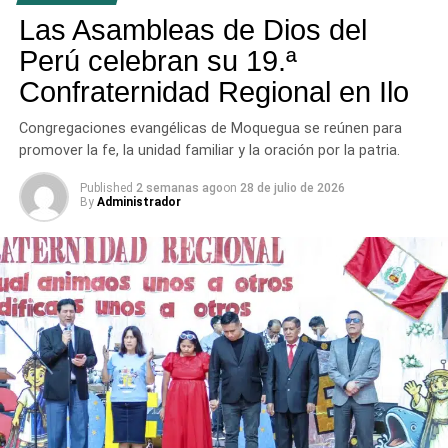
tres provincias del departamento.
Las Asambleas de Dios del
Perú celebran su 19.ª
Confraternidad Regional en Ilo
Congregaciones evangélicas de Moquegua se reúnen para
promover la fe, la unidad familiar y la oración por la patria.
Published
2 semanas ago
on
28 de julio de 2026
By
Administrador