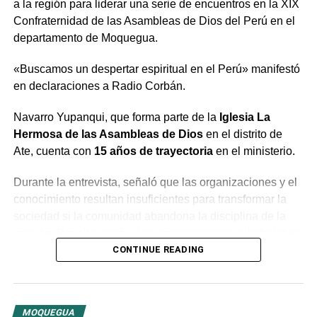
a la región para liderar una serie de encuentros en la XIX
Confraternidad de las Asambleas de Dios del Perú en el
departamento de Moquegua.
«Buscamos un despertar espiritual en el Perú» manifestó
en declaraciones a Radio Corbán.
Navarro Yupanqui, que forma parte de la
Iglesia La
Hermosa de las Asambleas de Dios
en el distrito de
Ate, cuenta con
15 años de trayectoria
en el ministerio.
Durante la entrevista, señaló que las organizaciones y el
conocimiento resultan insuficientes para transformar la
sociedad si la comunidad abandona la disciplina de la
oración. Por ello, instó a las congregaciones a trabajar en
conjunto bajo la guía del Espíritu Santo para generar un
CONTINUE READING
cambio profundo en la población.
El predicador concluyó con un llamado a la unidad entre
MOQUEGUA
las distintas congregaciones para impulsar la fe en las