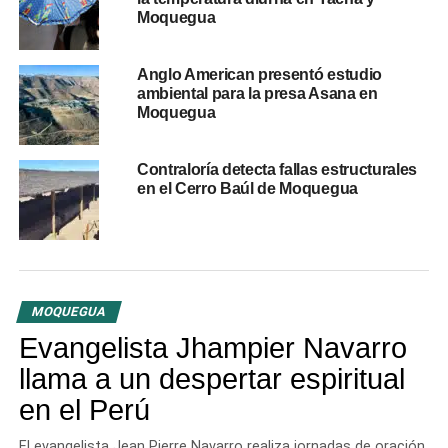
límites territoriales entre Chilata y Polobaya
Moquegua
Anglo American presentó estudio
ambiental para la presa Asana en
Moquegua
Contraloría detecta fallas estructurales
en el Cerro Baúl de Moquegua
MOQUEGUA
Evangelista Jhampier Navarro
llama a un despertar espiritual
en el Perú
El evangelista Jean Pierre Navarro realiza jornadas de oración