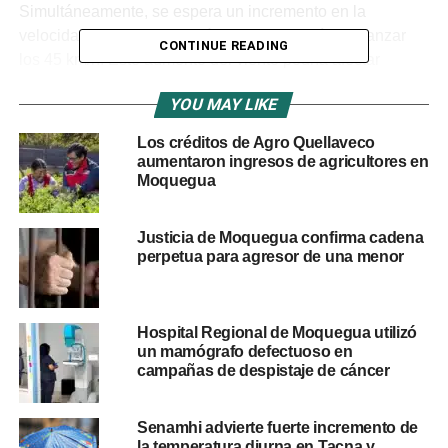
Simultáneamente, se espera un incremento en la
velocidad del viento, con ráfagas que podrían alcanzar
CONTINUE READING
los 45 km/h. Este aumento del viento podría afectar
actividades al aire libre en las provincias de Tacna, Jorge
YOU MAY LIKE
Basadre, Tarata, Candarave, Mariscal Nieto, y General
Sánchez Cerro​.
Los créditos de Agro Quellaveco
aumentaron ingresos de agricultores en
El SENAMHI recomienda a la población mantenerse
Moquegua
informada sobre el desarrollo de la situación
meteorológica y seguir las indicaciones de las
Justicia de Moquegua confirma cadena
autoridades para minimizar riesgos.
perpetua para agresor de una menor
RELATED TOPICS:
MOQUEGUA
SENAMHI
TACNA
Hospital Regional de Moquegua utilizó
UP NEXT
un mamógrafo defectuoso en
Proyecto Los Calatos en Moquegua: operación
campañas de despistaje de cáncer
prevista para 2029
DON'T MISS
Senamhi advierte fuerte incremento de
Gobiernos de Moquegua y Arequipa verifican
la temperatura diurna en Tacna y