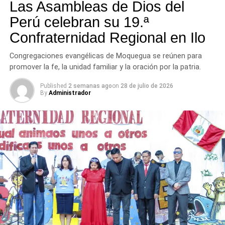
tres provincias del departamento.
Las Asambleas de Dios del
Perú celebran su 19.ª
Confraternidad Regional en Ilo
Congregaciones evangélicas de Moquegua se reúnen para
promover la fe, la unidad familiar y la oración por la patria.
Published
2 semanas ago
on
28 de julio de 2026
By
Administrador