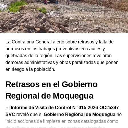
Ejecutivo
, el líder instó a la ciudadanía a interceder por
las autoridades salientes y entrantes. Finalmente,
remarcó que las Asambleas de Dios del Perú celebran su
19.ª Confraternidad Regional en Ilo reafirmando el
compromiso de la iglesia de orar constantemente por el
bienestar del país.
La Contraloría General alertó sobre retrasos y falta de
permisos en los trabajos preventivos en cauces y
quebradas de la región. Las supervisiones revelaron
demoras administrativas y obras paralizadas que ponen
en riesgo a la población.
Retrasos en el Gobierno
Regional de Moquegua
El
Informe de Visita de Control N° 015-2026-OCI/5347-
SVC
reveló que el
Gobierno Regional de Moquegua
no
inició acciones de limpieza en zonas catalogadas como