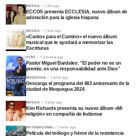
intervenciones en los sectores de Chamos del Pino y La
MÚSICA
1 día ago
Rinconada, a pesar de disponer de recursos económicos
ECCOS presenta ECCLESIA, nuevo álbum de
adoración para la iglesia hispana
institucionales.
Adicionalmente, en el sector
Montalvo
, maquinaria
MÚSICA
7 días ago
«Cantos para el Camino» el nuevo álbum
laboró sin la autorización de la
Autoridad Administrativa
musical que te ayudará a memorizar las
del Agua
. En Santo Domingo y El Conde, las labores
Escrituras
iniciaron sin actas de suscripción ni la presencia de
PERÚ
1 semana ago
ingenieros residentes o inspectores.
Pastor Miguel Bardales: “El poder no es un
premio, es una responsabilidad ante Dios”
Consecuencias y
MOQUEGUA
2 años ago
Descarga el programa del 483 aniversario de la
recomendaciones ante El Niño
ciudad de Moquegua 2024
Las situaciones adversas detectadas comprometen la
MÚSICA
3 años ago
Kim Richards presenta su nuevo álbum «Mi
seguridad ante posibles inundaciones. Por ello, la
religión» en compañía de Indiomar
entidad fiscalizadora recomendó a las autoridades
locales y regionales adoptar medidas urgentes para
INTERNACIONAL
3 años ago
proteger viviendas, familias y zonas de cultivo.
Película del teólogo y héroe de la resistencia