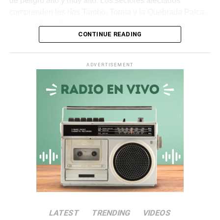
de peligro alto y muy alto. Los sectores afectados
comprenden los ríos Tambo, Torata y la Quebrada Palca,
además de la falta de trámite presupuestal para el río
CONTINUE READING
Ichuña.
Asimismo, en la
quebrada Chiquilao
, el servicio de
ADVERTISEMENT
descolmatación adjudicado por
S/ 70 000
quedó
totalmente paralizado. La empresa contratista comunicó
la nulidad del servicio debido a incompatibilidades en los
términos de referencia, dejando vulnerable a la zona.
Irregularidades en la
Municipalidad Distrital de San
Antonio
El
Informe de Visita de Control N° 017-2026-OCI/0446-
SVC
alertó que la
Municipalidad Distrital de San
LATEST
TRENDING
VIDEOS
Antonio
no aprobó el presupuesto para las