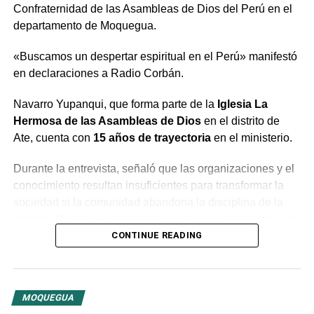
Confraternidad de las Asambleas de Dios del Perú en el
departamento de Moquegua.
«Buscamos un despertar espiritual en el Perú» manifestó
en declaraciones a Radio Corbán.
Navarro Yupanqui, que forma parte de la
Iglesia La
Hermosa de las Asambleas de Dios
en el distrito de
Ate, cuenta con
15 años de trayectoria
en el ministerio.
Durante la entrevista, señaló que las organizaciones y el
conocimiento resultan insuficientes para transformar la
sociedad si la comunidad abandona la disciplina de la
oración. Por ello, instó a las congregaciones a trabajar en
conjunto bajo la guía del Espíritu Santo para generar un
CONTINUE READING
cambio profundo en la población.
El predicador concluyó con un llamado a la unidad entre
MOQUEGUA
las distintas congregaciones para impulsar la fe en las