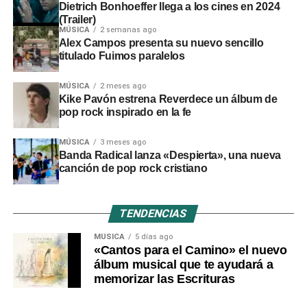
Dietrich Bonhoeffer llega a los cines en 2024
(Trailer)
MÚSICA
2 semanas ago
Alex Campos presenta su nuevo sencillo
titulado Fuimos paralelos
MÚSICA
2 meses ago
Kike Pavón estrena Reverdece un álbum de
pop rock inspirado en la fe
MÚSICA
3 meses ago
Banda Radical lanza «Despierta», una nueva
canción de pop rock cristiano
TENDENCIAS
MÚSICA
5 días ago
«Cantos para el Camino» el nuevo
álbum musical que te ayudará a
memorizar las Escrituras