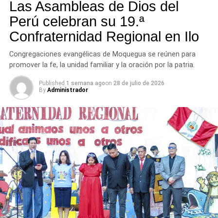
tres provincias del departamento.
Las Asambleas de Dios del
Perú celebran su 19.ª
Confraternidad Regional en Ilo
Congregaciones evangélicas de Moquegua se reúnen para
promover la fe, la unidad familiar y la oración por la patria.
Published
1 semana ago
on
28 de julio de 2026
By
Administrador