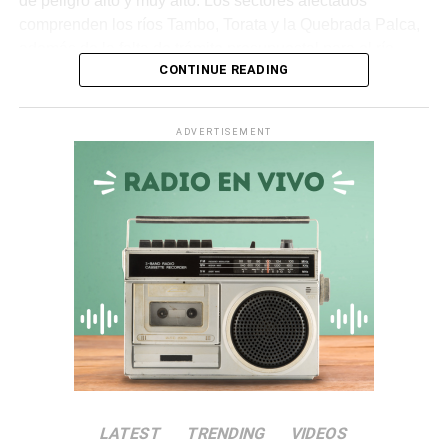
de peligro alto y muy alto. Los sectores afectados
comprenden los ríos Tambo, Torata y la Quebrada Palca,
además de la falta de trámite presupuestal para el río
CONTINUE READING
Ichuña.
Asimismo, en la
quebrada Chiquilao
, el servicio de
ADVERTISEMENT
descolmatación adjudicado por
S/ 70 000
quedó
totalmente paralizado. La empresa contratista comunicó
la nulidad del servicio debido a incompatibilidades en los
términos de referencia, dejando vulnerable a la zona.
Irregularidades en la
Municipalidad Distrital de San
Antonio
El
Informe de Visita de Control N° 017-2026-OCI/0446-
SVC
alertó que la
Municipalidad Distrital de San
LATEST
TRENDING
VIDEOS
Antonio
no aprobó el presupuesto para las