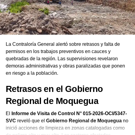
Ejecutivo
, el líder instó a la ciudadanía a interceder por
las autoridades salientes y entrantes. Finalmente,
remarcó que las Asambleas de Dios del Perú celebran su
19.ª Confraternidad Regional en Ilo reafirmando el
compromiso de la iglesia de orar constantemente por el
bienestar del país.
La Contraloría General alertó sobre retrasos y falta de
permisos en los trabajos preventivos en cauces y
quebradas de la región. Las supervisiones revelaron
demoras administrativas y obras paralizadas que ponen
en riesgo a la población.
Retrasos en el Gobierno
Regional de Moquegua
El
Informe de Visita de Control N° 015-2026-OCI/5347-
SVC
reveló que el
Gobierno Regional de Moquegua
no
inició acciones de limpieza en zonas catalogadas como