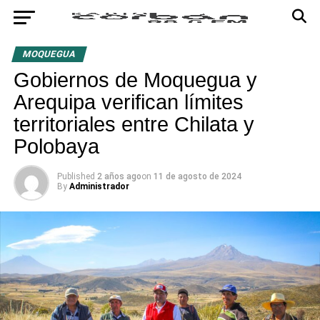
MOQUEGUA
Gobiernos de Moquegua y
Arequipa verifican límites
territoriales entre Chilata y
Polobaya
Published
2 años ago
on
11 de agosto de 2024
By
Administrador