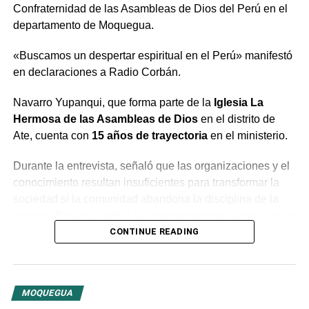
Confraternidad de las Asambleas de Dios del Perú en el
departamento de Moquegua.
«Buscamos un despertar espiritual en el Perú» manifestó
en declaraciones a Radio Corbán.
Navarro Yupanqui, que forma parte de la
Iglesia La
Hermosa de las Asambleas de Dios
en el distrito de
Ate, cuenta con
15 años de trayectoria
en el ministerio.
Durante la entrevista, señaló que las organizaciones y el
conocimiento resultan insuficientes para transformar la
sociedad si la comunidad abandona la disciplina de la
oración. Por ello, instó a las congregaciones a trabajar en
conjunto bajo la guía del Espíritu Santo para generar un
CONTINUE READING
cambio profundo en la población.
El predicador concluyó con un llamado a la unidad entre
MOQUEGUA
las distintas congregaciones para impulsar la fe en las