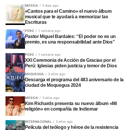
intervenciones en los sectores de Chamos del Pino y La
MÚSICA
5 días ago
Rinconada, a pesar de disponer de recursos económicos
«Cantos para el Camino» el nuevo álbum
musical que te ayudará a memorizar las
institucionales.
Escrituras
Adicionalmente, en el sector
Montalvo
, maquinaria
PERÚ
1 semana ago
Pastor Miguel Bardales: “El poder no es un
laboró sin la autorización de la
Autoridad Administrativa
premio, es una responsabilidad ante Dios”
del Agua
. En Santo Domingo y El Conde, las labores
iniciaron sin actas de suscripción ni la presencia de
PERÚ
1 semana ago
ingenieros residentes o inspectores.
XXI Ceremonia de Acción de Gracias por el
Perú: Iglesias piden justicia y temor de Dios
Consecuencias y
MOQUEGUA
2 años ago
Descarga el programa del 483 aniversario de la
recomendaciones ante El Niño
ciudad de Moquegua 2024
Las situaciones adversas detectadas comprometen la
MÚSICA
3 años ago
Kim Richards presenta su nuevo álbum «Mi
seguridad ante posibles inundaciones. Por ello, la
religión» en compañía de Indiomar
entidad fiscalizadora recomendó a las autoridades
locales y regionales adoptar medidas urgentes para
INTERNACIONAL
3 años ago
proteger viviendas, familias y zonas de cultivo.
Película del teólogo y héroe de la resistencia