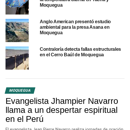
DON'T MISS
Moquegua
Intervienen a ciudadanos indios indocumentados
en Moquegua
Anglo American presentó estudio
ambiental para la presa Asana en
Moquegua
Contraloría detecta fallas estructurales
en el Cerro Baúl de Moquegua
MOQUEGUA
Evangelista Jhampier Navarro
llama a un despertar espiritual
en el Perú
El evangelista Jean Pierre Navarro realiza jornadas de oración