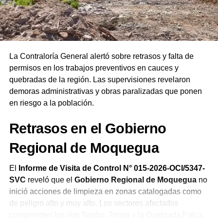
las autoridades salientes y entrantes. Finalmente,
remarcó que las Asambleas de Dios del Perú celebran su
19.ª Confraternidad Regional en Ilo reafirmando el
compromiso de la iglesia de orar constantemente por el
bienestar del país.
La Contraloría General alertó sobre retrasos y falta de
permisos en los trabajos preventivos en cauces y
quebradas de la región. Las supervisiones revelaron
demoras administrativas y obras paralizadas que ponen
en riesgo a la población.
Retrasos en el Gobierno
Regional de Moquegua
El
Informe de Visita de Control N° 015-2026-OCI/5347-
SVC
reveló que el
Gobierno Regional de Moquegua
no
inició acciones de limpieza en zonas catalogadas como
de peligro alto y muy alto. Los sectores afectados
comprenden los ríos Tambo, Torata y la Quebrada Palca,