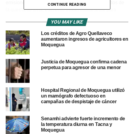
emisiones de gases de efecto invernadero derivados de
CONTINUE READING
la quema de leña, elemento usado diariamente para
cocinar.
YOU MAY LIKE
De esta forma, Anglo American continúa yendo más allá
Los créditos de Agro Quellaveco
de sus compromisos, impulsando el desarrollo de las
aumentaron ingresos de agricultores en
comunidades del entorno de Quellaveco con innovación
Moquegua
y tecnología.
Justicia de Moquegua confirma cadena
“Antes no conocíamos ni luz, ni los artefactos, televisor, ni
perpetua para agresor de una menor
los celulares que hay ahora. Antes estábamos con velitas.
Después, con el apoyo del Gobierno teníamos paneles
pero solo para la luz. Estos nuevos paneles creo que nos
Hospital Regional de Moquegua utilizó
van a beneficiar más y estamos contentos de que Anglo
un mamógrafo defectuoso en
American nos haya cumplido”, señaló Guillermina
campañas de despistaje de cáncer
Feliciano Pilco, una de las habitantes de Huachunta.
Senamhi advierte fuerte incremento de
La instalación de estos sistemas se culminó en 14 días.
la temperatura diurna en Tacna y
Cada vivienda con este equipamiento cuenta con
Moquegua