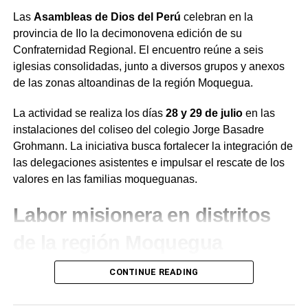
Las
Asambleas de Dios del Perú
celebran en la
provincia de Ilo la decimonovena edición de su
Confraternidad Regional. El encuentro reúne a seis
iglesias consolidadas, junto a diversos grupos y anexos
de las zonas altoandinas de la región Moquegua.
La actividad se realiza los días
28 y 29 de julio
en las
instalaciones del coliseo del colegio Jorge Basadre
Grohmann. La iniciativa busca fortalecer la integración de
las delegaciones asistentes e impulsar el rescate de los
valores en las familias moqueguanas.
Labor misionera en distritos
de la región Moquegua
Durante el desarrollo de la jornada, el presidente de la
CONTINUE READING
institución en la región Moquegua,
Juan de Dios
Ramírez
, destacó la labor de evangelización que