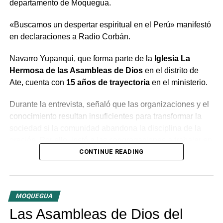
departamento de Moquegua.
«Buscamos un despertar espiritual en el Perú» manifestó
en declaraciones a Radio Corbán.
Navarro Yupanqui, que forma parte de la
Iglesia La
Hermosa de las Asambleas de Dios
en el distrito de
Ate, cuenta con
15 años de trayectoria
en el ministerio.
Durante la entrevista, señaló que las organizaciones y el
conocimiento resultan insuficientes para transformar la
sociedad si la comunidad abandona la disciplina de la
oración. Por ello, instó a las congregaciones a trabajar en
conjunto bajo la guía del Espíritu Santo para generar un
CONTINUE READING
cambio profundo en la población.
El predicador concluyó con un llamado a la unidad entre
MOQUEGUA
las distintas congregaciones para impulsar la fe en las
tres provincias del departamento.
Las Asambleas de Dios del