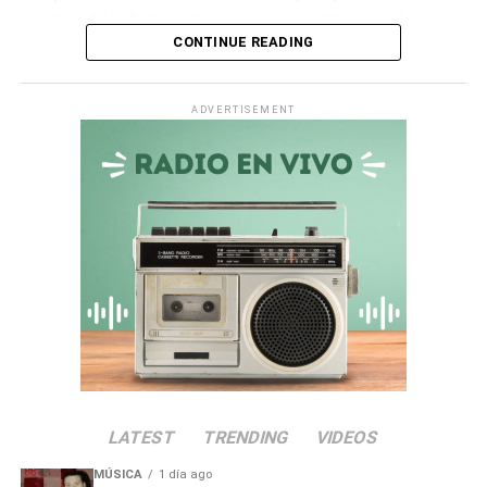
además de la falta de trámite presupuestal para el río
CONTINUE READING
Ichuña.
Asimismo, en la
quebrada Chiquilao
, el servicio de
ADVERTISEMENT
descolmatación adjudicado por
S/ 70 000
quedó
totalmente paralizado. La empresa contratista comunicó
la nulidad del servicio debido a incompatibilidades en los
términos de referencia, dejando vulnerable a la zona.
Irregularidades en la
Municipalidad Distrital de San
Antonio
El
Informe de Visita de Control N° 017-2026-OCI/0446-
SVC
alertó que la
Municipalidad Distrital de San
LATEST
TRENDING
VIDEOS
Antonio
no aprobó el presupuesto para las
intervenciones en los sectores de Chamos del Pino y La
MÚSICA
1 día ago