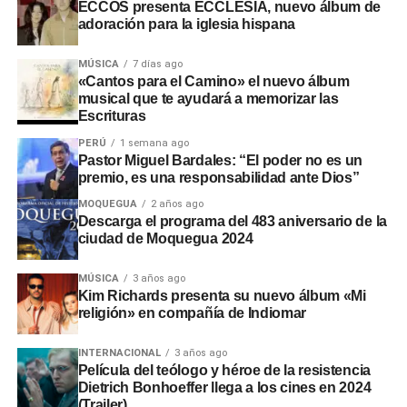
Rinconada, a pesar de disponer de recursos económicos
ECCOS presenta ECCLESIA, nuevo álbum de
adoración para la iglesia hispana
institucionales.
Adicionalmente, en el sector
Montalvo
, maquinaria
MÚSICA
7 días ago
«Cantos para el Camino» el nuevo álbum
laboró sin la autorización de la
Autoridad Administrativa
musical que te ayudará a memorizar las
del Agua
. En Santo Domingo y El Conde, las labores
Escrituras
iniciaron sin actas de suscripción ni la presencia de
PERÚ
1 semana ago
ingenieros residentes o inspectores.
Pastor Miguel Bardales: “El poder no es un
premio, es una responsabilidad ante Dios”
Consecuencias y
MOQUEGUA
2 años ago
Descarga el programa del 483 aniversario de la
recomendaciones ante El Niño
ciudad de Moquegua 2024
Las situaciones adversas detectadas comprometen la
MÚSICA
3 años ago
Kim Richards presenta su nuevo álbum «Mi
seguridad ante posibles inundaciones. Por ello, la
religión» en compañía de Indiomar
entidad fiscalizadora recomendó a las autoridades
locales y regionales adoptar medidas urgentes para
INTERNACIONAL
3 años ago
proteger viviendas, familias y zonas de cultivo.
Película del teólogo y héroe de la resistencia
Dietrich Bonhoeffer llega a los cines en 2024
(Trailer)