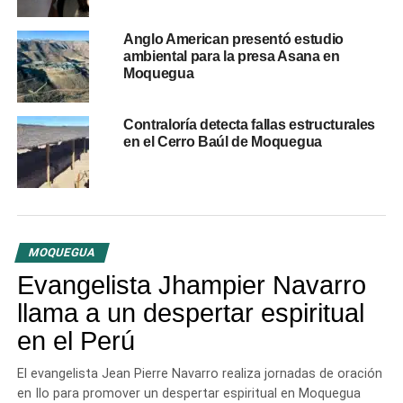
paneles solares, inversor de corriente, baterías de
almacenaje, entre otros componentes. Adicionalmente,
Anglo American presentó estudio
los habitantes de Huachunta han sido capacitados en el
ambiental para la presa Asana en
manejo de los equipos para su correcto uso.
Moquegua
RELATED TOPICS:
ANGLO AMERICAN
MOQUEGUA
Contraloría detecta fallas estructurales
en el Cerro Baúl de Moquegua
UP NEXT
Educación sanitaria en Moquegua: Más de 800
escolares aprenden a cuidar el agua
DON'T MISS
Emotiva presentación por semana santa de
Iglesia CEM: «Getsemaní»
MOQUEGUA
Evangelista Jhampier Navarro
llama a un despertar espiritual
en el Perú
El evangelista Jean Pierre Navarro realiza jornadas de oración
en Ilo para promover un despertar espiritual en Moquegua