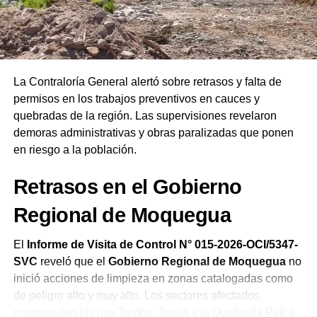
las autoridades salientes y entrantes. Finalmente,
remarcó que las Asambleas de Dios del Perú celebran su
19.ª Confraternidad Regional en Ilo reafirmando el
compromiso de la iglesia de orar constantemente por el
bienestar del país.
La Contraloría General alertó sobre retrasos y falta de
permisos en los trabajos preventivos en cauces y
quebradas de la región. Las supervisiones revelaron
demoras administrativas y obras paralizadas que ponen
en riesgo a la población.
Retrasos en el Gobierno
Regional de Moquegua
El
Informe de Visita de Control N° 015-2026-OCI/5347-
SVC
reveló que el
Gobierno Regional de Moquegua
no
inició acciones de limpieza en zonas catalogadas como
de peligro alto y muy alto. Los sectores afectados
comprenden los ríos Tambo, Torata y la Quebrada Palca,