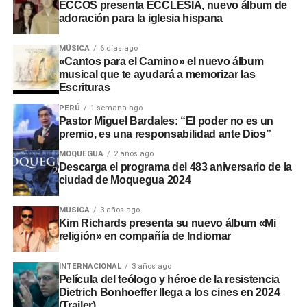
Rinconada, a pesar de disponer de recursos económicos
ECCOS presenta ECCLESIA, nuevo álbum de
adoración para la iglesia hispana
institucionales.
Adicionalmente, en el sector
Montalvo
, maquinaria
MÚSICA
6 días ago
«Cantos para el Camino» el nuevo álbum
laboró sin la autorización de la
Autoridad Administrativa
musical que te ayudará a memorizar las
del Agua
. En Santo Domingo y El Conde, las labores
Escrituras
iniciaron sin actas de suscripción ni la presencia de
PERÚ
1 semana ago
ingenieros residentes o inspectores.
Pastor Miguel Bardales: “El poder no es un
premio, es una responsabilidad ante Dios”
Consecuencias y
MOQUEGUA
2 años ago
Descarga el programa del 483 aniversario de la
recomendaciones ante El Niño
ciudad de Moquegua 2024
Las situaciones adversas detectadas comprometen la
MÚSICA
3 años ago
Kim Richards presenta su nuevo álbum «Mi
seguridad ante posibles inundaciones. Por ello, la
religión» en compañía de Indiomar
entidad fiscalizadora recomendó a las autoridades
locales y regionales adoptar medidas urgentes para
INTERNACIONAL
3 años ago
proteger viviendas, familias y zonas de cultivo.
Película del teólogo y héroe de la resistencia
Dietrich Bonhoeffer llega a los cines en 2024
(Trailer)