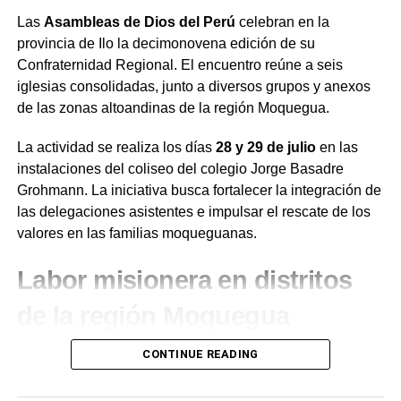
Las
Asambleas de Dios del Perú
celebran en la
provincia de Ilo la decimonovena edición de su
Confraternidad Regional. El encuentro reúne a seis
iglesias consolidadas, junto a diversos grupos y anexos
de las zonas altoandinas de la región Moquegua.
La actividad se realiza los días
28 y 29 de julio
en las
instalaciones del coliseo del colegio Jorge Basadre
Grohmann. La iniciativa busca fortalecer la integración de
las delegaciones asistentes e impulsar el rescate de los
valores en las familias moqueguanas.
Labor misionera en distritos
de la región Moquegua
Durante el desarrollo de la jornada, el presidente de la
CONTINUE READING
institución en la región Moquegua,
Juan de Dios
Ramírez
, destacó la labor de evangelización que