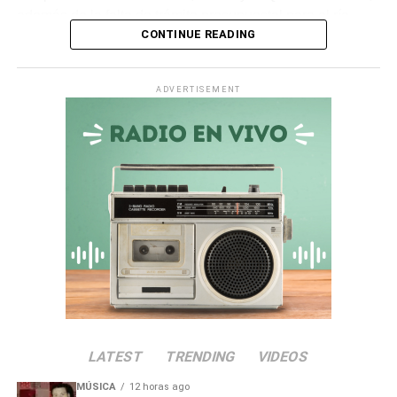
además de la falta de trámite presupuestal para el río
CONTINUE READING
Ichuña.
Asimismo, en la
quebrada Chiquilao
, el servicio de
ADVERTISEMENT
descolmatación adjudicado por
S/ 70 000
quedó
totalmente paralizado. La empresa contratista comunicó
la nulidad del servicio debido a incompatibilidades en los
términos de referencia, dejando vulnerable a la zona.
Irregularidades en la
Municipalidad Distrital de San
Antonio
El
Informe de Visita de Control N° 017-2026-OCI/0446-
SVC
alertó que la
Municipalidad Distrital de San
LATEST
TRENDING
VIDEOS
Antonio
no aprobó el presupuesto para las
intervenciones en los sectores de Chamos del Pino y La
MÚSICA
12 horas ago