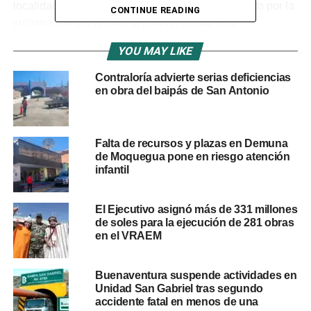
localidad, quienes manifestaron su agradecimiento por la
CONTINUE READING
culminación del recinto deportivo, el cual está
plenamente registrado bajo el
Código Único de
YOU MAY LIKE
Inversión N.º 2505382
.
Contraloría advierte serias deficiencias
Este proyecto de inversión pública demandó un
en obra del baipás de San Antonio
presupuesto financiero
superior a los 2 millones de
soles
y su proceso de ejecución física se realizó bajo la
modalidad de administración indirecta por contrata. El
Falta de recursos y plazas en Demuna
diseño arquitectónico integral contempló la edificación de
de Moquegua pone en riesgo atención
una losa deportiva de primer nivel equipada con grass
infantil
sintético y cobertura metálica para la protección solar, una
zona equipada con juegos infantiles recreativos,
El Ejecutivo asignó más de 331 millones
caminerías peatonales, módulos de servicios higiénicos,
de soles para la ejecución de 281 obras
en el VRAEM
cerco perimétrico de seguridad y ambientes
administrativos complementarios.
Buenaventura suspende actividades en
Durante la etapa central de la actividad, el burgomaestre
Unidad San Gabriel tras segundo
de Puquina y los representantes de las organizaciones
accidente fatal en menos de una