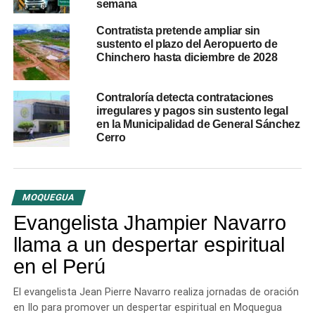
semana
sociales de base acordaron bautizar de forma unánime a
la nueva infraestructura con el nombre de
Complejo
Contratista pretende ampliar sin
Deportivo Salinas Moche “Markarian”
. La designación
sustento el plazo del Aeropuerto de
constituyó un homenaje póstumo e institucional a un
Chinchero hasta diciembre de 2028
joven ciudadano de la localidad que destacó como un
activo impulsor de las disciplinas deportivas entre los
Contraloría detecta contrataciones
niños y adolescentes del sector.
irregulares y pagos sin sustento legal
en la Municipalidad de General Sánchez
Cerro
RELATED TOPICS:
COMPLEJO DEPORTIVO SALINAS MOCHE
GENERAL SÁNCHEZ CERRO
INFRAESTRUCTURA DEPORTIVA MOQUEGUA
INVERSIÓN PÚBLICA
MUNICIPALIDAD DISTRITAL DE PUQUINA
PUQUINA
MOQUEGUA
SALINAS MOCHE MARKARIAN
Evangelista Jhampier Navarro
UP NEXT
llama a un despertar espiritual
Contraloría alertó riesgos de retrasos y
sobrecostos en obra del malecón de Ilo
en el Perú
DON'T MISS
El evangelista Jean Pierre Navarro realiza jornadas de oración
Más de 220 escolares reviven la historia regional
en Ilo para promover un despertar espiritual en Moquegua
en el circuito cultural los museos cobran vida en