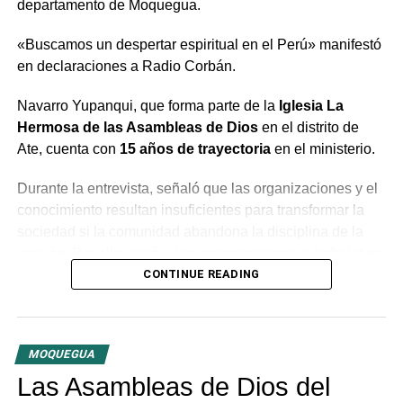
departamento de Moquegua.
«Buscamos un despertar espiritual en el Perú» manifestó
en declaraciones a Radio Corbán.
Navarro Yupanqui, que forma parte de la
Iglesia La
Hermosa de las Asambleas de Dios
en el distrito de
Ate, cuenta con
15 años de trayectoria
en el ministerio.
Durante la entrevista, señaló que las organizaciones y el
conocimiento resultan insuficientes para transformar la
sociedad si la comunidad abandona la disciplina de la
oración. Por ello, instó a las congregaciones a trabajar en
conjunto bajo la guía del Espíritu Santo para generar un
CONTINUE READING
cambio profundo en la población.
El predicador concluyó con un llamado a la unidad entre
MOQUEGUA
las distintas congregaciones para impulsar la fe en las
tres provincias del departamento.
Las Asambleas de Dios del