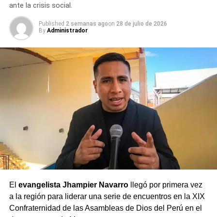
ante la crisis social.
Moquegua
Published
2 semanas ago
on
28 de julio de 2026
By
Administrador
El
evangelista Jhampier Navarro
llegó por primera vez
a la región para liderar una serie de encuentros en la XIX
Confraternidad de las Asambleas de Dios del Perú en el