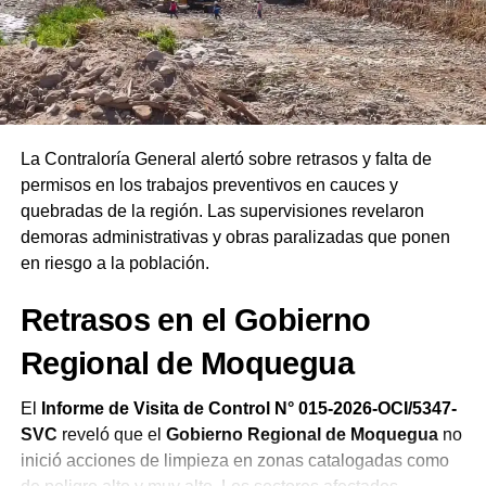
Ejecutivo
, el líder instó a la ciudadanía a interceder por
las autoridades salientes y entrantes. Finalmente,
remarcó que las Asambleas de Dios del Perú celebran su
19.ª Confraternidad Regional en Ilo reafirmando el
compromiso de la iglesia de orar constantemente por el
bienestar del país.
La Contraloría General alertó sobre retrasos y falta de
permisos en los trabajos preventivos en cauces y
quebradas de la región. Las supervisiones revelaron
demoras administrativas y obras paralizadas que ponen
en riesgo a la población.
Retrasos en el Gobierno
Regional de Moquegua
El
Informe de Visita de Control N° 015-2026-OCI/5347-
SVC
reveló que el
Gobierno Regional de Moquegua
no
inició acciones de limpieza en zonas catalogadas como