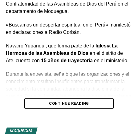
Confraternidad de las Asambleas de Dios del Perú en el
departamento de Moquegua.
«Buscamos un despertar espiritual en el Perú» manifestó
en declaraciones a Radio Corbán.
Navarro Yupanqui, que forma parte de la
Iglesia La
Hermosa de las Asambleas de Dios
en el distrito de
Ate, cuenta con
15 años de trayectoria
en el ministerio.
Durante la entrevista, señaló que las organizaciones y el
conocimiento resultan insuficientes para transformar la
sociedad si la comunidad abandona la disciplina de la
oración. Por ello, instó a las congregaciones a trabajar en
conjunto bajo la guía del Espíritu Santo para generar un
CONTINUE READING
cambio profundo en la población.
El predicador concluyó con un llamado a la unidad entre
MOQUEGUA
las distintas congregaciones para impulsar la fe en las