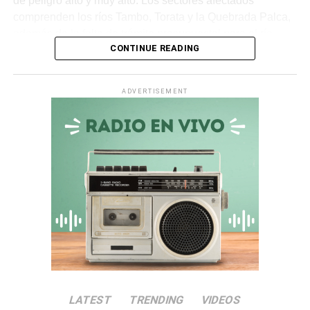
de peligro alto y muy alto. Los sectores afectados
comprenden los ríos Tambo, Torata y la Quebrada Palca,
además de la falta de trámite presupuestal para el río
CONTINUE READING
Ichuña.
Asimismo, en la
quebrada Chiquilao
, el servicio de
ADVERTISEMENT
descolmatación adjudicado por
S/ 70 000
quedó
totalmente paralizado. La empresa contratista comunicó
la nulidad del servicio debido a incompatibilidades en los
términos de referencia, dejando vulnerable a la zona.
Irregularidades en la
Municipalidad Distrital de San
Antonio
El
Informe de Visita de Control N° 017-2026-OCI/0446-
SVC
alertó que la
Municipalidad Distrital de San
LATEST
TRENDING
VIDEOS
Antonio
no aprobó el presupuesto para las