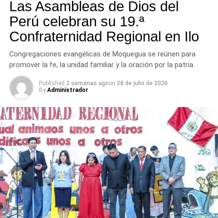
tres provincias del departamento.
Las Asambleas de Dios del
Perú celebran su 19.ª
Confraternidad Regional en Ilo
Congregaciones evangélicas de Moquegua se reúnen para
promover la fe, la unidad familiar y la oración por la patria.
Published
2 semanas ago
on
28 de julio de 2026
By
Administrador