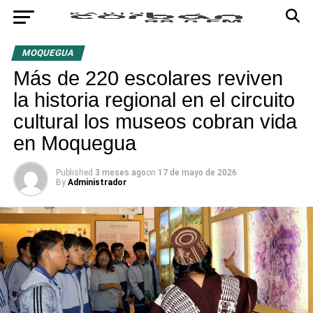
MOQUEGUA
Más de 220 escolares reviven
la historia regional en el circuito
cultural los museos cobran vida
en Moquegua
Published
3 meses ago
on
17 de mayo de 2026
By
Administrador