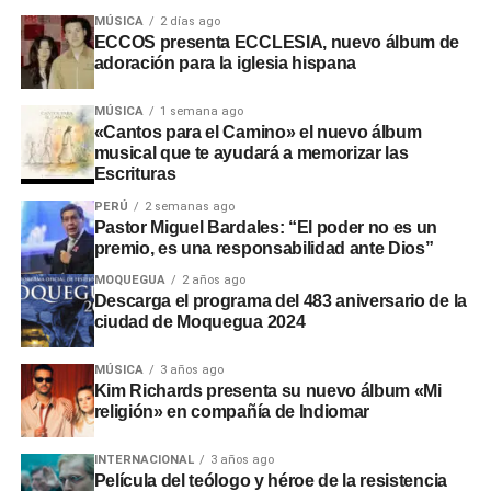
intervenciones en los sectores de Chamos del Pino y La
MÚSICA
2 días ago
Rinconada, a pesar de disponer de recursos económicos
ECCOS presenta ECCLESIA, nuevo álbum de
adoración para la iglesia hispana
institucionales.
Adicionalmente, en el sector
Montalvo
, maquinaria
MÚSICA
1 semana ago
«Cantos para el Camino» el nuevo álbum
laboró sin la autorización de la
Autoridad Administrativa
musical que te ayudará a memorizar las
del Agua
. En Santo Domingo y El Conde, las labores
Escrituras
iniciaron sin actas de suscripción ni la presencia de
PERÚ
2 semanas ago
ingenieros residentes o inspectores.
Pastor Miguel Bardales: “El poder no es un
premio, es una responsabilidad ante Dios”
Consecuencias y
MOQUEGUA
2 años ago
Descarga el programa del 483 aniversario de la
recomendaciones ante El Niño
ciudad de Moquegua 2024
Las situaciones adversas detectadas comprometen la
MÚSICA
3 años ago
Kim Richards presenta su nuevo álbum «Mi
seguridad ante posibles inundaciones. Por ello, la
religión» en compañía de Indiomar
entidad fiscalizadora recomendó a las autoridades
locales y regionales adoptar medidas urgentes para
INTERNACIONAL
3 años ago
proteger viviendas, familias y zonas de cultivo.
Película del teólogo y héroe de la resistencia