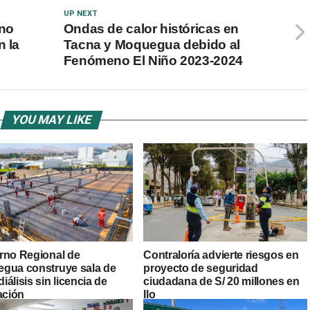
UP NEXT
 no
Ondas de calor históricas en
n la
Tacna y Moquegua debido al
Fenómeno El Niño 2023-2024
YOU MAY LIKE
rno Regional de
Contraloría advierte riesgos en
gua construye sala de
proyecto de seguridad
álisis sin licencia de
ciudadana de S/ 20 millones en
ación
Ilo