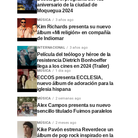
aniversario de la ciudad de
Moquegua 2024
MÚSICA
3 años ago
Kim Richards presenta su nuevo
álbum «Mi religión» en compañía
de Indiomar
INTERNACIONAL
3 años ago
Película del teólogo y héroe de la
resistencia Dietrich Bonhoeffer
llega a los cines en 2024 (Trailer)
MÚSICA
1 día ago
ECCOS presenta ECCLESIA,
nuevo álbum de adoración para la
iglesia hispana
MÚSICA
2 semanas ago
Alex Campos presenta su nuevo
sencillo titulado Fuimos paralelos
MÚSICA
2 meses ago
Kike Pavón estrena Reverdece un
álbum de pop rock inspirado en la