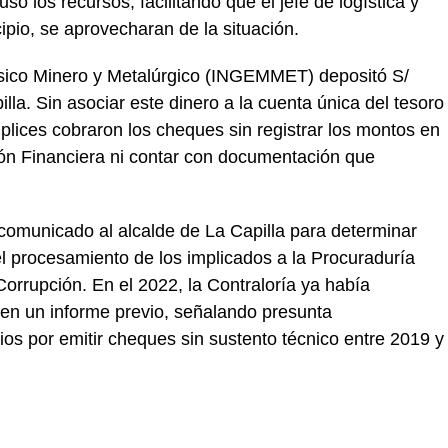
o los recursos, facilitando que el jefe de logística y
ipio, se aprovecharan de la situación.
físico Minero y Metalúrgico (INGEMMET) depositó S/
la. Sin asociar este dinero a la cuenta única del tesoro
ómplices cobraron los cheques sin registrar los montos en
ión Financiera ni contar con documentación que
 comunicado al alcalde de La Capilla para determinar
l procesamiento de los implicados a la Procuraduría
Corrupción. En el 2022, la Contraloría ya había
s en un informe previo, señalando presunta
ios por emitir cheques sin sustento técnico entre 2019 y