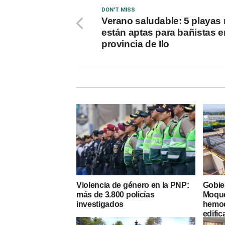
DON'T MISS
Verano saludable: 5 playas
están aptas para bañistas e
provincia de Ilo
Violencia de género en la PNP:
Gobie
más de 3.800 policías
Moque
investigados
hemodi
edific