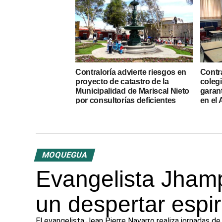
Contraloría advierte riesgos en
Contr
proyecto de catastro de la
coleg
Municipalidad de Mariscal Nieto
garan
por consultorías deficientes
en el
MOQUEGUA
Evangelista Jhamp
un despertar espir
El evangelista Jean Pierre Navarro realiza jornadas de