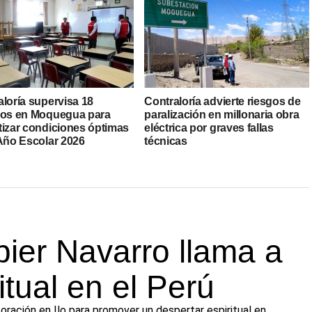
aloría supervisa 18
Contraloría advierte riesgos de
ios en Moquegua para
paralización en millonaria obra
tizar condiciones óptimas
eléctrica por graves fallas
 Año Escolar 2026
técnicas
ier Navarro llama a
itual en el Perú
 oración en Ilo para promover un despertar espiritual en