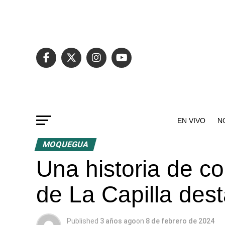
EN VIVO
N
MOQUEGUA
Una historia de cor
de La Capilla dest
Published
3 años ago
on
8 de febrero de 2024