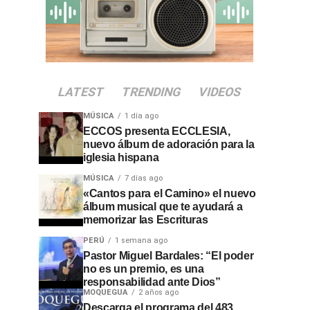
LATEST
TRENDING
VIDEOS
MÚSICA
1 día ago
ECCOS presenta ECCLESIA,
nuevo álbum de adoración para la
iglesia hispana
MÚSICA
7 días ago
«Cantos para el Camino» el nuevo
álbum musical que te ayudará a
memorizar las Escrituras
PERÚ
1 semana ago
Pastor Miguel Bardales: “El poder
no es un premio, es una
responsabilidad ante Dios”
MOQUEGUA
2 años ago
Descarga el programa del 483