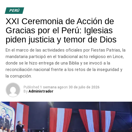
«mayordomía»
por la cual se deberán rendir cuentas
PERÚ
ante Dios, tanto por lo público como por lo privado. «Los
XXI Ceremonia de Acción de
evangélicos creemos que no existe poder humano sin el
control de Dios», sentenció.
Gracias por el Perú: Iglesias
piden justicia y temor de Dios
2. La justicia como servicio y restauración
Para el
pastor, la prioridad del gobierno debe ser la búsqueda de
En el marco de las actividades oficiales por Fiestas Patrias, la
la justicia, diferenciando la justicia de los hombres
mandataria participó en el tradicional acto religioso en Lince,
(basada en leyes reformulables) de la
justicia de Dios
,
donde se le hizo entrega de una Biblia y se invocó a la
que se expresa a través de la misericordia y la
reconciliación nacional frente a los retos de la inseguridad y
restauración. Definir «hacer justicia» en el Perú actual
la corrupción.
implica, según Bardales, impedir la muerte de inocentes,
Published
1 semana ago
on
30 de julio de 2026
proteger a los emprendedores de la extorsión y entregar
By
Administrador
obras públicas eficientes en lugar de meras promesas.
3. El «temor de Dios» como ética práctica
Bardales
aclaró que gobernar bajo el «temor de Dios» no significa
sentir pánico, sino actuar bajo una
ética de integridad
donde se es consciente de que Dios mira lo que las