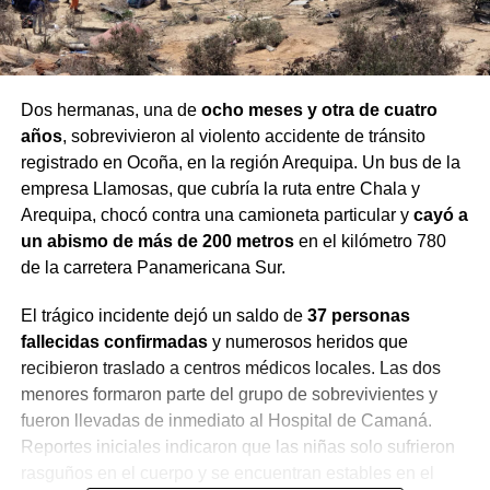
Dos hermanas, una de
ocho meses y otra de cuatro
años
, sobrevivieron al violento accidente de tránsito
registrado en Ocoña, en la región Arequipa. Un bus de la
empresa Llamosas, que cubría la ruta entre Chala y
Arequipa, chocó contra una camioneta particular y
cayó a
un abismo de más de 200 metros
en el kilómetro 780
de la carretera Panamericana Sur.
El trágico incidente dejó un saldo de
37 personas
fallecidas confirmadas
y numerosos heridos que
recibieron traslado a centros médicos locales. Las dos
menores formaron parte del grupo de sobrevivientes y
fueron llevadas de inmediato al Hospital de Camaná.
Reportes iniciales indicaron que las niñas solo sufrieron
rasguños en el cuerpo y se encuentran estables en el