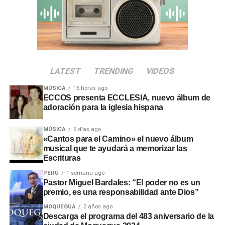
nacional
A solicitud de la propia mandataria, la ceremonia solemne
quedó fijada para el
miércoles 30 de julio a las 09:00
horas
. La propuesta respondió a la necesidad de atender
acciones prioritarias durante el proceso de transición
LATEST
TRENDING
VIDEOS
gubernamental.
MÚSICA
16 horas ago
El evento oficial contará con
transmisión en directo a
ECCOS presenta ECCLESIA, nuevo álbum de
nivel nacional
para facilitar la participación ciudadana
adoración para la iglesia hispana
desde distintas regiones. Con esta actividad, la
comunidad evangélica ratificó su respaldo cívico y sus
MÚSICA
6 días ago
«Cantos para el Camino» el nuevo álbum
oraciones por la gestión de las nuevas autoridades.
musical que te ayudará a memorizar las
Escrituras
PERÚ
1 semana ago
Pastor Miguel Bardales: “El poder no es un
premio, es una responsabilidad ante Dios”
MOQUEGUA
2 años ago
Descarga el programa del 483 aniversario de la