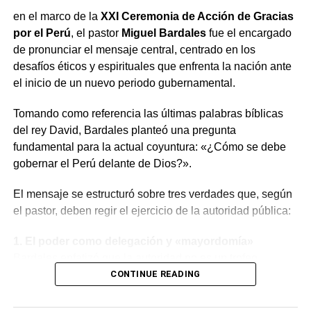
en el marco de la
XXI Ceremonia de Acción de Gracias
Oporto detalló que el flujo de pacientes fue continuo
por el Perú
, el pastor
Miguel Bardales
fue el encargado
desde la madrugada. Algunos lesionados debieron
de pronunciar el mensaje central, centrado en los
estabilizarse primero en Ocoña antes de su posterior
desafíos éticos y espirituales que enfrenta la nación ante
traslado a Camaná o Arequipa, dependiendo de la
el inicio de un nuevo periodo gubernamental.
evolución de su estado de salud y el requerimiento
asistencial.
Tomando como referencia las últimas palabras bíblicas
del rey David, Bardales planteó una pregunta
RELATED TOPICS:
ACCIDENTE OCOÑA
BUS LLAMOSAS
fundamental para la actual coyuntura: «¿Cómo se debe
CONDUCTOR EBRIO
HOSPITAL CAMANÁ
MENORES SOBREVIVIENTES
PANAMERICANA SUR
gobernar el Perú delante de Dios?».
TRAGEDIA AREQUIPA
El mensaje se estructuró sobre tres verdades que, según
UP NEXT
el pastor, deben regir el ejercicio de la autoridad pública:
Congreso inhabilita por diez años a la fiscal
suprema Delia Espinoza
1. El poder como delegación y «mayordomía»
DON'T MISS
Bardales enfatizó que la autoridad no es un trofeo
Perú celebra el Día Nacional de las Iglesias
político, sino una delegación divina. Dirigiéndose a la
CONTINUE READING
Evangélicas este 31 de octubre
mandataria y a los miembros del Congreso, aclaró que el
poder recibido es una
responsabilidad o