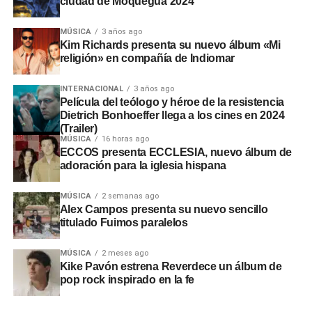
ciudad de Moquegua 2024
MÚSICA
3 años ago
Kim Richards presenta su nuevo álbum «Mi
religión» en compañía de Indiomar
INTERNACIONAL
3 años ago
Película del teólogo y héroe de la resistencia
Dietrich Bonhoeffer llega a los cines en 2024
(Trailer)
MÚSICA
16 horas ago
ECCOS presenta ECCLESIA, nuevo álbum de
adoración para la iglesia hispana
MÚSICA
2 semanas ago
Alex Campos presenta su nuevo sencillo
titulado Fuimos paralelos
MÚSICA
2 meses ago
Kike Pavón estrena Reverdece un álbum de
pop rock inspirado en la fe