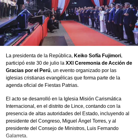
cámaras y las encuestas no perciben. Aseguró que vivir
bajo este principio es «inmensamente práctico», pues
evita abusos de poder, calumnias desde la oposición,
venta de sentencias judiciales y actos de corrupción
ciudadana.
Finalmente, el pastor Bardales advirtió que para lograr la
La presidenta de la República,
Keiko Sofía Fujimori
,
anhelada reconciliación en un país «herido y dividido»,
participó este 30 de julio la
XXI Ceremonia de Acción de
es imperativo realizar dos renuncias:
Gracias por el Perú
, un evento organizado por las
iglesias cristianas evangélicas que forma parte de la
Renunciar a la
agenda oficial de Fiestas Patrias.
soberbia
, a la que
El acto se desarrolló en la Iglesia Misión Carismática
calificó como el «virus
Internacional, en el distrito de Lince, contando con la
del poder», y
renunciar
presencia de altas autoridades del Estado, incluyendo al
a la «acusación
presidente del Congreso, Miguel Ángel Torres, y al
presidente del Consejo de Ministros, Luis Fernando
crónica»
, considerada
Galarreta.