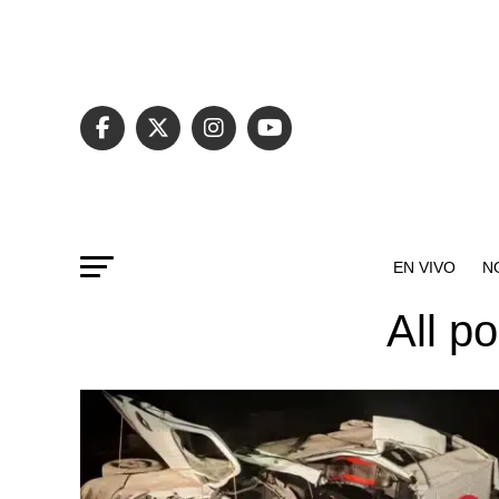
EN VIVO
N
All p