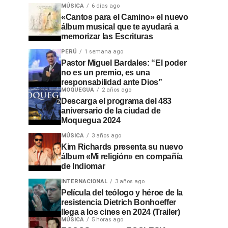
MÚSICA
6 días ago
«Cantos para el Camino» el nuevo
álbum musical que te ayudará a
memorizar las Escrituras
PERÚ
1 semana ago
Pastor Miguel Bardales: “El poder
no es un premio, es una
responsabilidad ante Dios”
MOQUEGUA
2 años ago
Descarga el programa del 483
aniversario de la ciudad de
Moquegua 2024
MÚSICA
3 años ago
Kim Richards presenta su nuevo
álbum «Mi religión» en compañía
de Indiomar
INTERNACIONAL
3 años ago
Película del teólogo y héroe de la
resistencia Dietrich Bonhoeffer
llega a los cines en 2024 (Trailer)
MÚSICA
5 horas ago