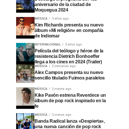
aniversario de la ciudad de
Moquegua 2024
MÚSICA
3 años ago
Kim Richards presenta su nuevo
álbum «Mi religión» en compañía
de Indiomar
INTERNACIONAL
3 años ago
Película del teólogo y héroe de la
resistencia Dietrich Bonhoeffer
llega a los cines en 2024 (Trailer)
MÚSICA
2 semanas ago
Alex Campos presenta su nuevo
sencillo titulado Fuimos paralelos
MÚSICA
2 meses ago
Kike Pavón estrena Reverdece un
álbum de pop rock inspirado en la
fe
MÚSICA
3 meses ago
Banda Radical lanza «Despierta»,
una nueva canción de pop rock