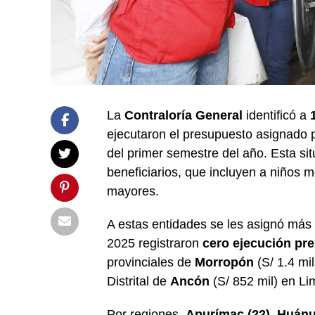
La
Contraloría General
identificó a
ejecutaron el presupuesto asignado 
del primer semestre del año. Esta si
beneficiarios, que incluyen a niños 
mayores.
A estas entidades se les asignó más
2025 registraron
cero ejecución pr
provinciales de
Morropón
(S/ 1.4 mi
Distrital de
Ancón
(S/ 852 mil) en Li
Por regiones,
Apurímac (22)
,
Huánu