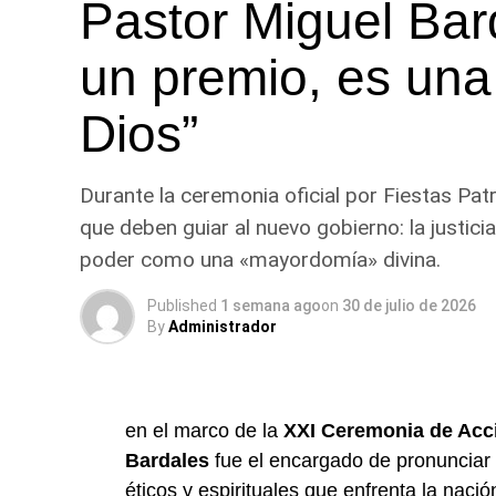
Pastor Miguel Bar
un premio, es una
Dios”
Durante la ceremonia oficial por Fiestas Patria
que deben guiar al nuevo gobierno: la justicia 
poder como una «mayordomía» divina.
Published
1 semana ago
on
30 de julio de 2026
By
Administrador
en el marco de la
XXI Ceremonia de Acci
Bardales
fue el encargado de pronunciar 
éticos y espirituales que enfrenta la nació