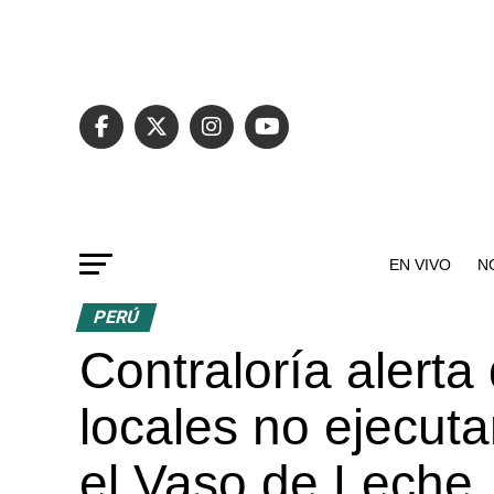
EN VIVO
N
PERÚ
Contraloría alert
locales no ejecut
el Vaso de Leche