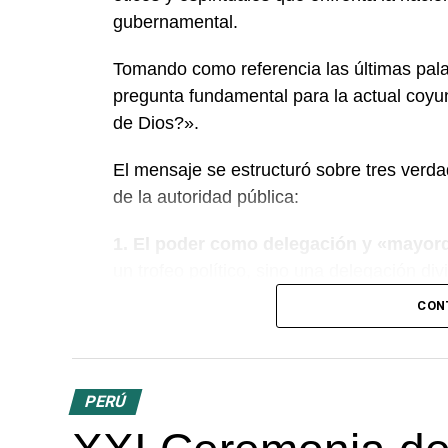
gubernamental.
Tomando como referencia las últimas pala
pregunta fundamental para la actual coy
de Dios?».
El mensaje se estructuró sobre tres verdad
de la autoridad pública:
1. El poder como delegación y «mayo
un trofeo político, sino una delegación di
del Congreso, aclaró que el poder recibi
CON
la cual se deberán rendir cuentas ante Dio
evangélicos creemos que no existe poder 
2. La justicia como servicio y restaura
PERÚ
ser la búsqueda de la justicia, diferencia