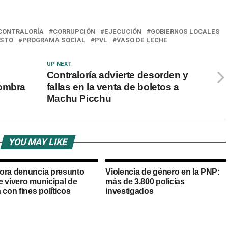
CONTRALORÍA
CORRUPCIÓN
EJECUCIÓN
GOBIERNOS LOCALES
STO
PROGRAMA SOCIAL
PVL
VASO DE LECHE
UP NEXT
Contraloría advierte desorden y
nombra
fallas en la venta de boletos a
Machu Picchu
YOU MAY LIKE
ora denuncia presunto
Violencia de género en la PNP:
e vivero municipal de
más de 3.800 policías
 con fines políticos
investigados