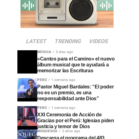
LATEST
TRENDING
VIDEOS
MÚSICA
5 días ago
«Cantos para el Camino» el nuevo
álbum musical que te ayudará a
memorizar las Escrituras
PERÚ
1 semana ago
Pastor Miguel Bardales: “El poder
no es un premio, es una
responsabilidad ante Dios”
PERÚ
1 semana ago
XXI Ceremonia de Acción de
Gracias por el Perú: Iglesias piden
justicia y temor de Dios
MOQUEGUA
2 años ago
Descarga el programa del 483