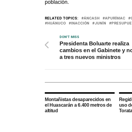
población.
RELATED TOPICS:
ÁNCASH
APURÍMAC
HUÁNUCO
INACCIÓN
JUNÍN
PRESUPUE
DON'T MISS
Presidenta Boluarte realiza
cambios en el Gabinete y 
a tres nuevos ministros
Montañistas desaparecidos en
Regid
el Huascarán a 6.400 metros de
uso d
altitud
Torata