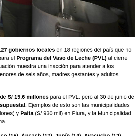
127 gobiernos locales
en 18 regiones del país que no
para el
Programa del Vaso de Leche (PVL)
al cierre
tuación muestra una inacción para atender a los
menores de seis años, madres gestantes y adultos
 de
S/ 15.6 millones
para el PVL, pero al 30 de junio de
esupuestal
. Ejemplos de esto son las municipalidades
llones) y
Paita
(S/ 930 mil) en Piura, y la Municipalidad
ma.
co (15)
,
Áncash (17)
,
Junín (14)
,
Ayacucho (12)
,