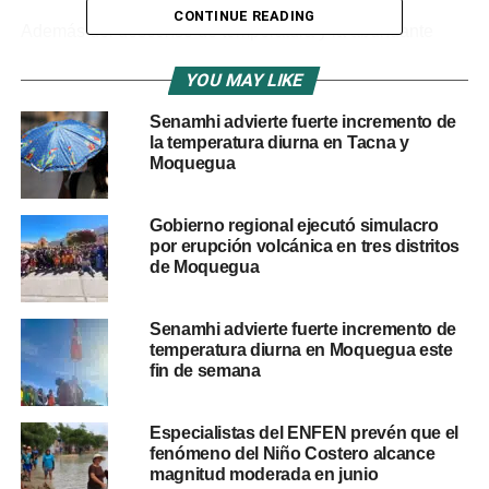
CONTINUE READING
Además del descenso de temperatura y la abundante
nubosidad en la sierra, se anticipa el incremento de la
YOU MAY LIKE
velocidad del viento en la región costera, donde también
se prevé el aumento de la temperatura diurna y la
Senamhi advierte fuerte incremento de
posibilidad de levantamiento de polvo o arena en zonas
la temperatura diurna en Tacna y
periféricas.
Moquegua
El Senamhi recomendó a la población mantenerse
Gobierno regional ejecutó simulacro
informada a través de sus canales oficiales y tomar
por erupción volcánica en tres distritos
precauciones ante posibles afectaciones por lluvias,
de Moquegua
especialmente en zonas altas y expuestas a
deslizamientos.
Senamhi advierte fuerte incremento de
temperatura diurna en Moquegua este
fin de semana
RELATED TOPICS:
CLIMA
DANA NICOLÁS
SENAMHI
UP NEXT
Especialistas del ENFEN prevén que el
Nueva ley entra en vigencia y da inicio al OECE
fenómeno del Niño Costero alcance
para mejorar contrataciones públicas
magnitud moderada en junio