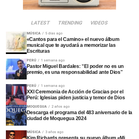
quedó fijada para el
miércoles 30 de julio a las 09:00
horas
. La propuesta respondió a la necesidad de atender
acciones prioritarias durante el proceso de transición
LATEST
TRENDING
VIDEOS
gubernamental.
MÚSICA
5 días ago
El evento oficial contará con
transmisión en directo a
«Cantos para el Camino» el nuevo álbum
nivel nacional
para facilitar la participación ciudadana
musical que te ayudará a memorizar las
Escrituras
desde distintas regiones. Con esta actividad, la
comunidad evangélica ratificó su respaldo cívico y sus
PERÚ
1 semana ago
Pastor Miguel Bardales: “El poder no es un
oraciones por la gestión de las nuevas autoridades.
premio, es una responsabilidad ante Dios”
PERÚ
1 semana ago
XXI Ceremonia de Acción de Gracias por el
Perú: Iglesias piden justicia y temor de Dios
MOQUEGUA
2 años ago
Descarga el programa del 483 aniversario de la
ciudad de Moquegua 2024
MÚSICA
3 años ago
Kim Richards presenta su nuevo álbum «Mi