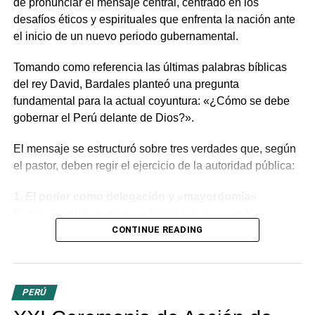
de pronunciar el mensaje central, centrado en los
desafíos éticos y espirituales que enfrenta la nación ante
el inicio de un nuevo periodo gubernamental.
Tomando como referencia las últimas palabras bíblicas
del rey David, Bardales planteó una pregunta
fundamental para la actual coyuntura: «¿Cómo se debe
gobernar el Perú delante de Dios?».
El mensaje se estructuró sobre tres verdades que, según
el pastor, deben regir el ejercicio de la autoridad pública:
1. El poder como delegación y «mayordomía»
Bardales enfatizó que la autoridad no es un trofeo
político, sino una delegación divina. Dirigiéndose a la
CONTINUE READING
mandataria y a los miembros del Congreso, aclaró que el
poder recibido es una
responsabilidad o
«mayordomía»
por la cual se deberán rendir cuentas
PERÚ
ante Dios, tanto por lo público como por lo privado. «Los
evangélicos creemos que no existe poder humano sin el