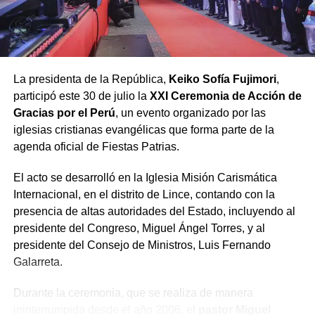
venta de sentencias judiciales y actos de corrupción
ciudadana.
Finalmente, el pastor Bardales advirtió que para lograr la
La presidenta de la República,
Keiko Sofía Fujimori
,
anhelada reconciliación en un país «herido y dividido»,
participó este 30 de julio la
XXI Ceremonia de Acción de
es imperativo realizar dos renuncias:
Gracias por el Perú
, un evento organizado por las
iglesias cristianas evangélicas que forma parte de la
Renunciar a la
agenda oficial de Fiestas Patrias.
soberbia
, a la que
El acto se desarrolló en la Iglesia Misión Carismática
calificó como el «virus
Internacional, en el distrito de Lince, contando con la
del poder», y
renunciar
presencia de altas autoridades del Estado, incluyendo al
a la «acusación
presidente del Congreso, Miguel Ángel Torres, y al
presidente del Consejo de Ministros, Luis Fernando
crónica»
, considerada
Galarreta.
la semilla del odio y la
Durante la ceremonia, que se realiza de manera
discordia.
ininterrumpida desde el año 2006, el
pastor Miguel