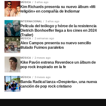
MÚSICA
3 años ago
Kim Richards presenta su nuevo álbum «Mi
religión» en compañía de Indiomar
INTERNACIONAL
3 años ago
Película del teólogo y héroe de la resistencia
Dietrich Bonhoeffer llega a los cines en 2024
(Trailer)
MÚSICA
2 semanas ago
Alex Campos presenta su nuevo sencillo
titulado Fuimos paralelos
MÚSICA
2 meses ago
Kike Pavón estrena Reverdece un álbum de
pop rock inspirado en la fe
MÚSICA
3 meses ago
Banda Radical lanza «Despierta», una nueva
canción de pop rock cristiano