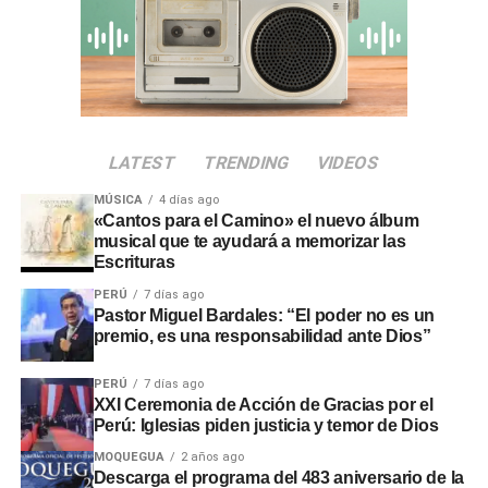
nacional
A solicitud de la propia mandataria, la ceremonia solemne
quedó fijada para el
miércoles 30 de julio a las 09:00
horas
. La propuesta respondió a la necesidad de atender
acciones prioritarias durante el proceso de transición
LATEST
TRENDING
VIDEOS
gubernamental.
MÚSICA
4 días ago
El evento oficial contará con
transmisión en directo a
«Cantos para el Camino» el nuevo álbum
nivel nacional
para facilitar la participación ciudadana
musical que te ayudará a memorizar las
Escrituras
desde distintas regiones. Con esta actividad, la
comunidad evangélica ratificó su respaldo cívico y sus
PERÚ
7 días ago
Pastor Miguel Bardales: “El poder no es un
oraciones por la gestión de las nuevas autoridades.
premio, es una responsabilidad ante Dios”
PERÚ
7 días ago
XXI Ceremonia de Acción de Gracias por el
Perú: Iglesias piden justicia y temor de Dios
MOQUEGUA
2 años ago
Descarga el programa del 483 aniversario de la