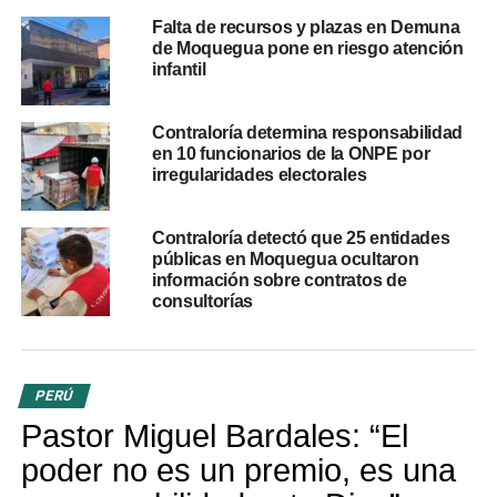
responsabilidades
Falta de recursos y plazas en Demuna
de Moquegua pone en riesgo atención
infantil
La comisión de control solicitó explicaciones al
Programa Nacional Compras MYPErú
, al Mininter y a la
PNP sobre la demora en la distribución.
Contraloría determina responsabilidad
en 10 funcionarios de la ONPE por
irregularidades electorales
Desde la PNP se indicó que la responsabilidad recae en
el NEC Textil Confecciones, mientras que esta entidad
señaló que la demora responde a procesos técnicos,
Contraloría detectó que 25 entidades
públicas en Moquegua ocultaron
certificaciones y gestiones para contratar el servicio
información sobre contratos de
logístico.
consultorías
Aunque el Mininter autorizó la distribución, el cronograma
presentado aún es tentativo, debido a que el servicio
logístico sigue en fase de indagación de mercado.
PERÚ
Pastor Miguel Bardales: “El
Observaciones en
poder no es un premio, es una
almacenamiento y control