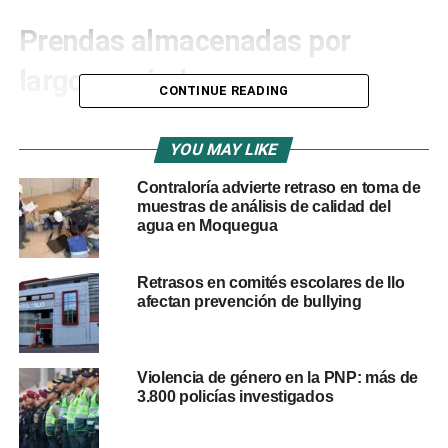
Prendas almacenadas por
largos periodos
CONTINUE READING
Durante la inspección realizada el 14 de mayo, se
identificaron diversos artículos con prolongado tiempo de
YOU MAY LIKE
almacenamiento:
Contraloría advierte retraso en toma de
muestras de análisis de calidad del
Chompas tipo Jorge Chávez: hasta 10 meses.
agua en Moquegua
Calcetines deportivos: entre 8 y 9 meses.
Retrasos en comités escolares de Ilo
Buzos de fatiga: entre 6 y 7 meses.
afectan prevención de bullying
Blusas y camisas: entre 2 y 3 meses.
Esta situación genera riesgo de deterioro prematuro antes
Violencia de género en la PNP: más de
de su entrega a las unidades policiales.
3.800 policías investigados
Retrasos en distribución y