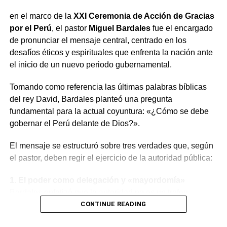
indumentaria a las unidades ejecutoras de la PNP.
en el marco de la
XXI Ceremonia de Acción de Gracias
El informe completo se encuentra disponible en el portal
por el Perú
, el pastor
Miguel Bardales
fue el encargado
institucional para consulta pública.
de pronunciar el mensaje central, centrado en los
desafíos éticos y espirituales que enfrenta la nación ante
RELATED TOPICS:
COMPRAS MYPERÚ
CONTRALORÍA PERÚ
el inicio de un nuevo periodo gubernamental.
CONTROL GUBERNAMENTAL
DESTACADO
GESTIÓN PÚBLICA
INDUMENTARIA POLICIAL
Tomando como referencia las últimas palabras bíblicas
LOGÍSTICA ESTATAL
LURÍN
MINISTERIO DEL INTERIOR
PNP
SEGURIDAD
del rey David, Bardales planteó una pregunta
fundamental para la actual coyuntura: «¿Cómo se debe
UP NEXT
gobernar el Perú delante de Dios?».
Alerta de El Niño Costero continuará en Perú
hasta 2027
El mensaje se estructuró sobre tres verdades que, según
DON'T MISS
el pastor, deben regir el ejercicio de la autoridad pública:
Roberto Sánchez denuncia fraude electoral y
rechaza eventual triunfo de Keiko
1. El poder como delegación y «mayordomía»
Bardales enfatizó que la autoridad no es un trofeo
político, sino una delegación divina. Dirigiéndose a la
CONTINUE READING
mandataria y a los miembros del Congreso, aclaró que el