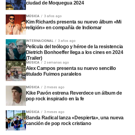
ciudad de Moquegua 2024
MÚSICA
3 años ago
Kim Richards presenta su nuevo álbum «Mi
religión» en compañía de Indiomar
INTERNACIONAL
3 años ago
Película del teólogo y héroe de la resistencia
Dietrich Bonhoeffer llega a los cines en 2024
(Trailer)
MÚSICA
2 semanas ago
Alex Campos presenta su nuevo sencillo
titulado Fuimos paralelos
MÚSICA
2 meses ago
Kike Pavón estrena Reverdece un álbum de
pop rock inspirado en la fe
MÚSICA
3 meses ago
Banda Radical lanza «Despierta», una nueva
canción de pop rock cristiano