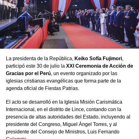
donde se es consciente de que Dios mira lo que las
cámaras y las encuestas no perciben. Aseguró que vivir
bajo este principio es «inmensamente práctico», pues
evita abusos de poder, calumnias desde la oposición,
venta de sentencias judiciales y actos de corrupción
ciudadana.
Finalmente, el pastor Bardales advirtió que para lograr la
La presidenta de la República,
Keiko Sofía Fujimori
,
anhelada reconciliación en un país «herido y dividido»,
participó este 30 de julio la
XXI Ceremonia de Acción de
es imperativo realizar dos renuncias:
Gracias por el Perú
, un evento organizado por las
iglesias cristianas evangélicas que forma parte de la
Renunciar a la
agenda oficial de Fiestas Patrias.
soberbia
, a la que
El acto se desarrolló en la Iglesia Misión Carismática
calificó como el «virus
Internacional, en el distrito de Lince, contando con la
del poder», y
renunciar
presencia de altas autoridades del Estado, incluyendo al
a la «acusación
presidente del Congreso, Miguel Ángel Torres, y al
presidente del Consejo de Ministros, Luis Fernando
crónica»
, considerada