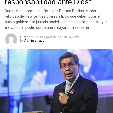
responsabilidad ante Dios”
La Contraloría también detectó condiciones inseguras en
Durante la ceremonia oficial por Fiestas Patrias, el líder
el almacén, como la ausencia de extintores.
religioso delineó los tres pilares éticos que deben guiar al
nuevo gobierno: la justicia social, la renuncia a la soberbia y el
Además, se identificó que en el
11% de las cajas
ejercicio del poder como una «mayordomía» divina.
inspeccionadas
no coincidía el contenido con el
Published
7 días ago
on
30 de julio de 2026
etiquetado. También se observaron superficies
By
Administrador
empolvadas y cajas sin identificación adecuada.
Estas deficiencias afectan el control y conservación de
los bienes destinados al personal policial.
Recomendaciones al Ministerio
del Interior
La Contraloría recomendó comunicar los hallazgos al
titular del Mininter para que adopte medidas correctivas
que garanticen la adecuada distribución de la