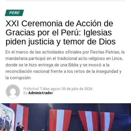
poder recibido es una
responsabilidad o
«mayordomía»
por la cual se deberán rendir cuentas
PERÚ
ante Dios, tanto por lo público como por lo privado. «Los
XXI Ceremonia de Acción de
evangélicos creemos que no existe poder humano sin el
control de Dios», sentenció.
Gracias por el Perú: Iglesias
piden justicia y temor de Dios
2. La justicia como servicio y restauración
Para el
pastor, la prioridad del gobierno debe ser la búsqueda de
En el marco de las actividades oficiales por Fiestas Patrias, la
la justicia, diferenciando la justicia de los hombres
mandataria participó en el tradicional acto religioso en Lince,
(basada en leyes reformulables) de la
justicia de Dios
,
donde se le hizo entrega de una Biblia y se invocó a la
que se expresa a través de la misericordia y la
reconciliación nacional frente a los retos de la inseguridad y
restauración. Definir «hacer justicia» en el Perú actual
la corrupción.
implica, según Bardales, impedir la muerte de inocentes,
Published
7 días ago
on
30 de julio de 2026
proteger a los emprendedores de la extorsión y entregar
By
Administrador
obras públicas eficientes en lugar de meras promesas.
3. El «temor de Dios» como ética práctica
Bardales
aclaró que gobernar bajo el «temor de Dios» no significa
sentir pánico, sino actuar bajo una
ética de integridad