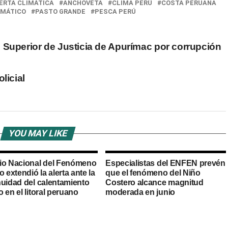
ERTA CLIMÁTICA
ANCHOVETA
CLIMA PERÚ
COSTA PERUANA
IMÁTICO
PASTO GRANDE
PESCA PERÚ
e Superior de Justicia de Apurímac por corrupción
licial
YOU MAY LIKE
io Nacional del Fenómeno
Especialistas del ENFEN prevén
o extendió la alerta ante la
que el fenómeno del Niño
nuidad del calentamiento
Costero alcance magnitud
 en el litoral peruano
moderada en junio