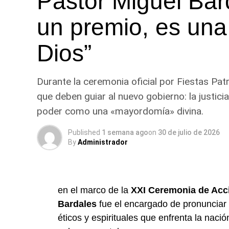
Pastor Miguel Bar
un premio, es una
Dios”
Durante la ceremonia oficial por Fiestas Patria
que deben guiar al nuevo gobierno: la justicia 
poder como una «mayordomía» divina.
Published
1 semana ago
on
30 de julio de 2026
By
Administrador
en el marco de la
XXI Ceremonia de Acci
Bardales
fue el encargado de pronunciar 
éticos y espirituales que enfrenta la nació