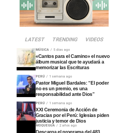
LATEST
TRENDING
VIDEOS
MÚSICA
5 días ago
«Cantos para el Camino» el nuevo
álbum musical que te ayudará a
memorizar las Escrituras
PERÚ
1 semana ago
Pastor Miguel Bardales: “El poder
no es un premio, es una
responsabilidad ante Dios”
PERÚ
1 semana ago
XXI Ceremonia de Acción de
Gracias por el Perú: Iglesias piden
justicia y temor de Dios
MOQUEGUA
2 años ago
Descarga el programa del 483