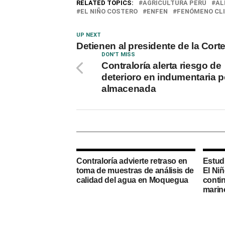
RELATED TOPICS:
AGRICULTURA PERÚ
AL
EL NIÑO COSTERO
ENFEN
FENÓMENO CL
UP NEXT
Detienen al presidente de la Cort
DON'T MISS
Contraloría alerta riesgo de
deterioro en indumentaria po
almacenada
Contraloría advierte retraso en
Estud
toma de muestras de análisis de
El Niñ
calidad del agua en Moquegua
conti
marino