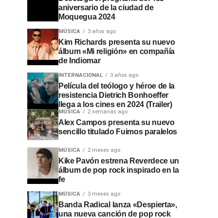
aniversario de la ciudad de
Moquegua 2024
MÚSICA
3 años ago
Kim Richards presenta su nuevo
álbum «Mi religión» en compañía
de Indiomar
INTERNACIONAL
3 años ago
Película del teólogo y héroe de la
resistencia Dietrich Bonhoeffer
llega a los cines en 2024 (Trailer)
MÚSICA
2 semanas ago
Alex Campos presenta su nuevo
sencillo titulado Fuimos paralelos
MÚSICA
2 meses ago
Kike Pavón estrena Reverdece un
álbum de pop rock inspirado en la
fe
MÚSICA
3 meses ago
Banda Radical lanza «Despierta»,
una nueva canción de pop rock