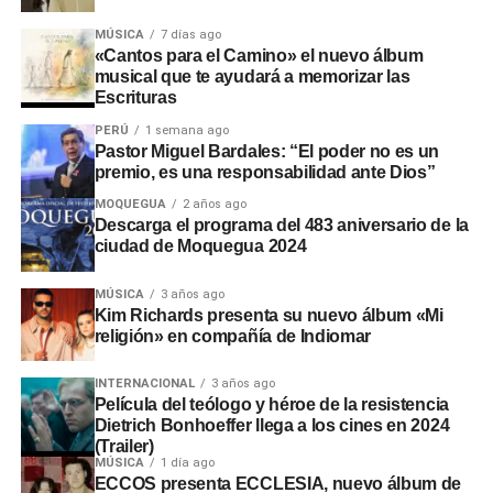
MÚSICA
7 días ago
«Cantos para el Camino» el nuevo álbum
musical que te ayudará a memorizar las
Escrituras
PERÚ
1 semana ago
Pastor Miguel Bardales: “El poder no es un
premio, es una responsabilidad ante Dios”
MOQUEGUA
2 años ago
Descarga el programa del 483 aniversario de la
ciudad de Moquegua 2024
MÚSICA
3 años ago
Kim Richards presenta su nuevo álbum «Mi
religión» en compañía de Indiomar
INTERNACIONAL
3 años ago
Película del teólogo y héroe de la resistencia
Dietrich Bonhoeffer llega a los cines en 2024
(Trailer)
MÚSICA
1 día ago
ECCOS presenta ECCLESIA, nuevo álbum de