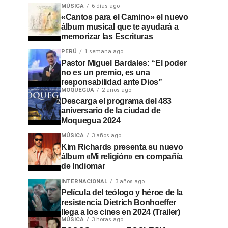
MÚSICA
6 días ago
«Cantos para el Camino» el nuevo
álbum musical que te ayudará a
memorizar las Escrituras
PERÚ
1 semana ago
Pastor Miguel Bardales: “El poder
no es un premio, es una
responsabilidad ante Dios”
MOQUEGUA
2 años ago
Descarga el programa del 483
aniversario de la ciudad de
Moquegua 2024
MÚSICA
3 años ago
Kim Richards presenta su nuevo
álbum «Mi religión» en compañía
de Indiomar
INTERNACIONAL
3 años ago
Película del teólogo y héroe de la
resistencia Dietrich Bonhoeffer
llega a los cines en 2024 (Trailer)
MÚSICA
3 horas ago