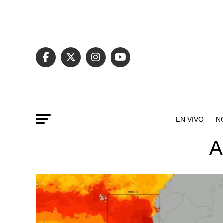
EN VIVO
N
A