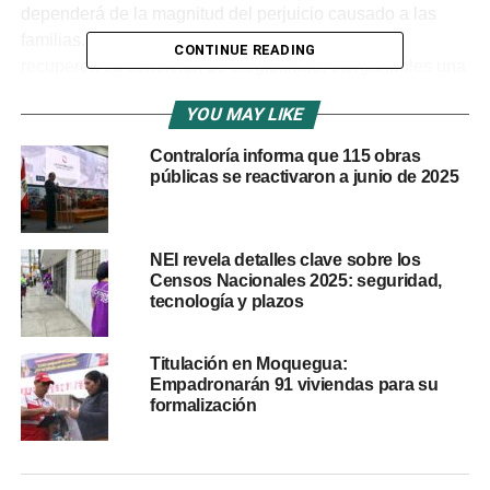
dependerá de la magnitud del perjuicio causado a las
familias. Además, permitirá que los beneficiarios
CONTINUE READING
recuperen su condición de elegibilidad, otorgándoles una
nueva oportunidad de acceder al Programa Techo Propio
YOU MAY LIKE
en cualquiera de sus modalidades.
Contraloría informa que 115 obras
«Estamos cumpliendo un compromiso del Gobierno de la
públicas se reactivaron a junio de 2025
presidenta Dina Boluarte. El Bono Justo permitirá
restablecer los derechos de las familias afectadas por
casos como ‘Lima Bonita’ y ‘Chiclayo Bonito'»,
destacó el
NEI revela detalles clave sobre los
ministro de Vivienda, Durich Whittembury.
Censos Nacionales 2025: seguridad,
tecnología y plazos
Sanciones para las inmobiliarias
incumplidoras
Titulación en Moquegua:
Empadronarán 91 viviendas para su
formalización
La normativa también fortalece la supervisión del Fondo
Mivivienda, que ahora podrá aplicar sanciones a
empresas inmobiliarias que ofrezcan proyectos sin los
permisos necesarios o que incumplan las disposiciones