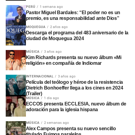
PERÚ
1 semana ago
Pastor Miguel Bardales: “El poder no es un
premio, es una responsabilidad ante Dios”
MOQUEGUA
2 años ago
Descarga el programa del 483 aniversario de la
ciudad de Moquegua 2024
MÚSICA
3 años ago
Kim Richards presenta su nuevo álbum «Mi
religión» en compañía de Indiomar
INTERNACIONAL
3 años ago
Película del teólogo y héroe de la resistencia
Dietrich Bonhoeffer llega a los cines en 2024
(Trailer)
MÚSICA
1 día ago
ECCOS presenta ECCLESIA, nuevo álbum de
adoración para la iglesia hispana
MÚSICA
2 semanas ago
Alex Campos presenta su nuevo sencillo
titulado Fuimos paralelos