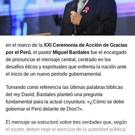
inmobiliario.
RELATED TOPICS:
LEY
VIVIENDA
UP NEXT
Ruta Productiva Exportadora lanza convocatoria
en 20 regiones para impulsar la exportación de
en el marco de la
XXI Ceremonia de Acción de Gracias
empresas peruanas
por el Perú
, el pastor
Miguel Bardales
fue el encargado
de pronunciar el mensaje central, centrado en los
DON'T MISS
MTPE: Se proyecta la creación de 470,000 nuevos
desafíos éticos y espirituales que enfrenta la nación ante
empleos formales para 2025, cifra récord en el
el inicio de un nuevo periodo gubernamental.
país
Tomando como referencia las últimas palabras bíblicas
del rey David, Bardales planteó una pregunta
fundamental para la actual coyuntura: «¿Cómo se debe
gobernar el Perú delante de Dios?».
El mensaje se estructuró sobre tres verdades que, según
el pastor, deben regir el ejercicio de la autoridad pública: