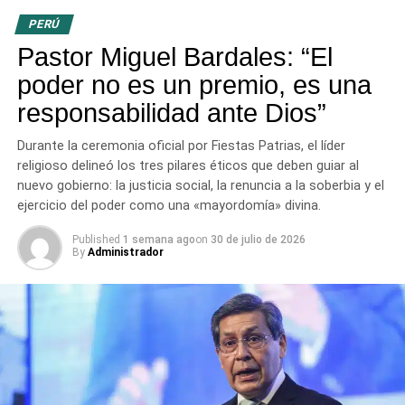
del BFH. Además, faculta a este organismo a recuperar
PERÚ
judicialmente los recursos públicos utilizados de forma
Pastor Miguel Bardales: “El
indebida.
poder no es un premio, es una
Uso de recursos del Canon
responsabilidad ante Dios”
La Ley 27829 modifica la Ley del Canon (Ley 27506)
Durante la ceremonia oficial por Fiestas Patrias, el líder
para permitir que los gobiernos regionales y locales
religioso delineó los tres pilares éticos que deben guiar al
utilicen estos fondos en el financiamiento de Bonos
nuevo gobierno: la justicia social, la renuncia a la soberbia y el
ejercicio del poder como una «mayordomía» divina.
Familiares Habitacionales y en la construcción de
viviendas rurales. Estas medidas se implementarán
Published
1 semana ago
on
30 de julio de 2026
mediante convenios con el Ministerio de Vivienda o el
By
Administrador
Fondo Mivivienda, ampliando así el alcance del apoyo
habitacional a las zonas más necesitadas.
Con estas disposiciones, el Gobierno busca garantizar
mayor transparencia, eficacia y justicia en el acceso a la
vivienda digna, reafirmando su compromiso con los
peruanos afectados por irregularidades en el sector