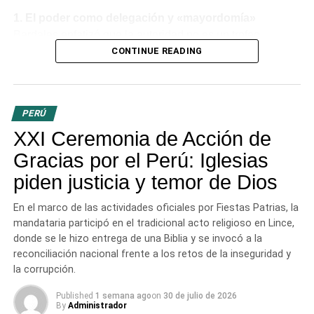
1. El poder como delegación y «mayordomía»
Bardales enfatizó que la autoridad no es un trofeo
político, sino una delegación divina. Dirigiéndose a la
CONTINUE READING
mandataria y a los miembros del Congreso, aclaró que el
poder recibido es una
responsabilidad o
«mayordomía»
por la cual se deberán rendir cuentas
PERÚ
ante Dios, tanto por lo público como por lo privado. «Los
XXI Ceremonia de Acción de
evangélicos creemos que no existe poder humano sin el
control de Dios», sentenció.
Gracias por el Perú: Iglesias
piden justicia y temor de Dios
2. La justicia como servicio y restauración
Para el
pastor, la prioridad del gobierno debe ser la búsqueda de
En el marco de las actividades oficiales por Fiestas Patrias, la
la justicia, diferenciando la justicia de los hombres
mandataria participó en el tradicional acto religioso en Lince,
(basada en leyes reformulables) de la
justicia de Dios
,
donde se le hizo entrega de una Biblia y se invocó a la
que se expresa a través de la misericordia y la
reconciliación nacional frente a los retos de la inseguridad y
restauración. Definir «hacer justicia» en el Perú actual
la corrupción.
implica, según Bardales, impedir la muerte de inocentes,
Published
1 semana ago
on
30 de julio de 2026
proteger a los emprendedores de la extorsión y entregar
By
Administrador