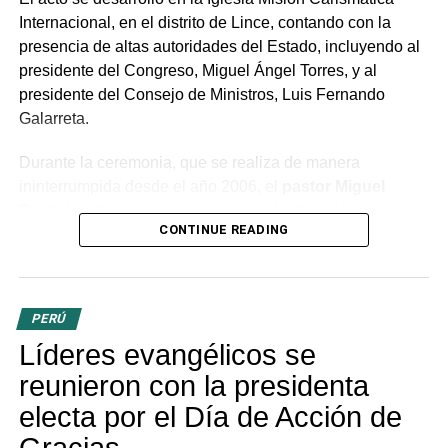
calificó como el «virus
Internacional, en el distrito de Lince, contando con la
del poder», y
renunciar
presencia de altas autoridades del Estado, incluyendo al
a la «acusación
presidente del Congreso, Miguel Ángel Torres, y al
presidente del Consejo de Ministros, Luis Fernando
crónica»
, considerada
Galarreta.
la semilla del odio y la
Durante la ceremonia, que se realiza de manera
discordia.
ininterrumpida desde el año 2006, el
pastor Miguel
Bardales
ofreció un mensaje central enfocado en los
CONTINUE READING
Concluyó señalando que un gobierno que actúe con
desafíos éticos del nuevo gobierno.
transparencia y humildad permitirá que las sombras de la
inestabilidad comiencen a disiparse, dando paso a una
Bardales subrayó tres
«mañana sin nubes» para todos los peruanos.
verdades
PERÚ
Líderes evangélicos se
fundamentales para el
reunieron con la presidenta
ejercicio del poder: que
electa por el Día de Acción de
este es una delegación
Gracias