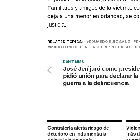
Familiares y amigos de la víctima, c
deja a una menor en orfandad, se con
justicia.
RELATED TOPICS:
EDUARDO RUIZ SANZ
E
MINISTERIO DEL INTERIOR
PROTESTAS EN 
DON'T MISS
José Jerí juró como preside
pidió unión para declarar la
guerra a la delincuencia
Contraloría alerta riesgo de
Viole
deterioro en indumentaria
más d
policial almacenada
inves