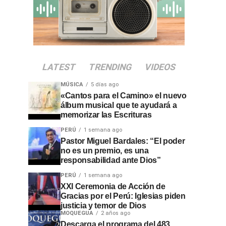
LATEST
TRENDING
VIDEOS
MÚSICA
5 días ago
«Cantos para el Camino» el nuevo
álbum musical que te ayudará a
memorizar las Escrituras
PERÚ
1 semana ago
Pastor Miguel Bardales: “El poder
no es un premio, es una
responsabilidad ante Dios”
PERÚ
1 semana ago
XXI Ceremonia de Acción de
Gracias por el Perú: Iglesias piden
justicia y temor de Dios
MOQUEGUA
2 años ago
Descarga el programa del 483