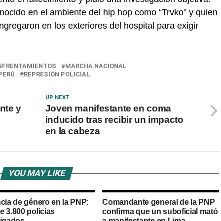
onocido en el ambiente del hip hop como “Trvko” y quien
gregaron en los exteriores del hospital para exigir
NFRENTAMIENTOS
MARCHA NACIONAL
PERÚ
REPRESIÓN POLICIAL
UP NEXT
nte y
Joven manifestante en coma
inducido tras recibir un impacto
en la cabeza
YOU MAY LIKE
ncia de género en la PNP:
Comandante general de la PNP
e 3.800 policías
confirma que un suboficial mató
tigados
a manifestante en Lima