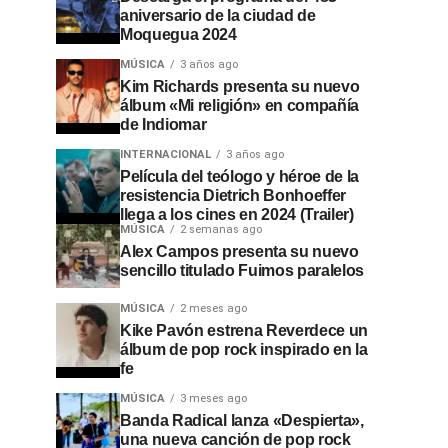
aniversario de la ciudad de
Moquegua 2024
MÚSICA
3 años ago
Kim Richards presenta su nuevo
álbum «Mi religión» en compañía
de Indiomar
INTERNACIONAL
3 años ago
Película del teólogo y héroe de la
resistencia Dietrich Bonhoeffer
llega a los cines en 2024 (Trailer)
MÚSICA
2 semanas ago
Alex Campos presenta su nuevo
sencillo titulado Fuimos paralelos
MÚSICA
2 meses ago
Kike Pavón estrena Reverdece un
álbum de pop rock inspirado en la
fe
MÚSICA
3 meses ago
Banda Radical lanza «Despierta»,
una nueva canción de pop rock