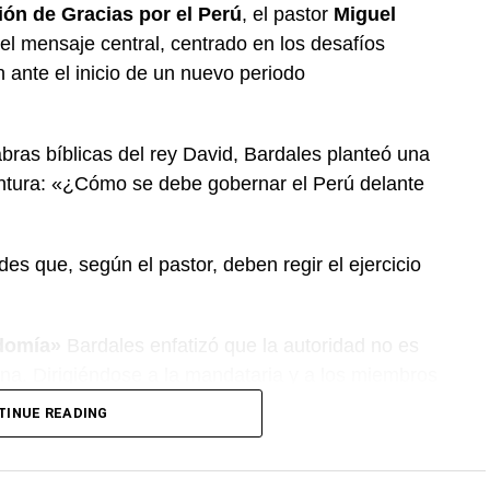
ón de Gracias por el Perú
, el pastor
Miguel
el mensaje central, centrado en los desafíos
n ante el inicio de un nuevo periodo
bras bíblicas del rey David, Bardales planteó una
untura: «¿Cómo se debe gobernar el Perú delante
es que, según el pastor, deben regir el ejercicio
rdomía»
Bardales enfatizó que la autoridad no es
vina. Dirigiéndose a la mandataria y a los miembros
do es una
responsabilidad o «mayordomía»
por
TINUE READING
s, tanto por lo público como por lo privado. «Los
humano sin el control de Dios», sentenció.