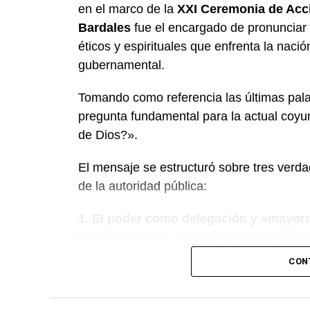
en el marco de la
XXI Ceremonia de Acci
Bardales
fue el encargado de pronunciar 
éticos y espirituales que enfrenta la nació
gubernamental.
Tomando como referencia las últimas pala
pregunta fundamental para la actual coy
de Dios?».
El mensaje se estructuró sobre tres verdad
de la autoridad pública:
1. El poder como delegación y «mayo
un trofeo político, sino una delegación di
del Congreso, aclaró que el poder recibi
CON
la cual se deberán rendir cuentas ante Dio
evangélicos creemos que no existe poder 