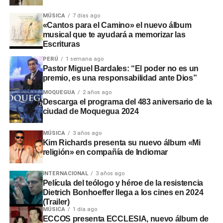
MÚSICA
7 días ago
«Cantos para el Camino» el nuevo álbum
musical que te ayudará a memorizar las
Escrituras
PERÚ
1 semana ago
Pastor Miguel Bardales: “El poder no es un
premio, es una responsabilidad ante Dios”
MOQUEGUA
2 años ago
Descarga el programa del 483 aniversario de la
ciudad de Moquegua 2024
MÚSICA
3 años ago
Kim Richards presenta su nuevo álbum «Mi
religión» en compañía de Indiomar
INTERNACIONAL
3 años ago
Película del teólogo y héroe de la resistencia
Dietrich Bonhoeffer llega a los cines en 2024
(Trailer)
MÚSICA
1 día ago
ECCOS presenta ECCLESIA, nuevo álbum de