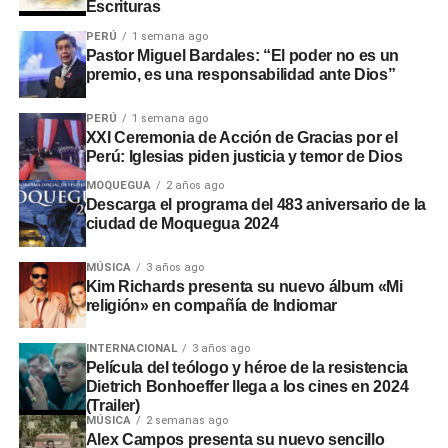
Escrituras
PERÚ
1 semana ago
Pastor Miguel Bardales: “El poder no es un
premio, es una responsabilidad ante Dios”
PERÚ
1 semana ago
XXI Ceremonia de Acción de Gracias por el
Perú: Iglesias piden justicia y temor de Dios
MOQUEGUA
2 años ago
Descarga el programa del 483 aniversario de la
ciudad de Moquegua 2024
MÚSICA
3 años ago
Kim Richards presenta su nuevo álbum «Mi
religión» en compañía de Indiomar
INTERNACIONAL
3 años ago
Película del teólogo y héroe de la resistencia
Dietrich Bonhoeffer llega a los cines en 2024
(Trailer)
MÚSICA
2 semanas ago
Alex Campos presenta su nuevo sencillo