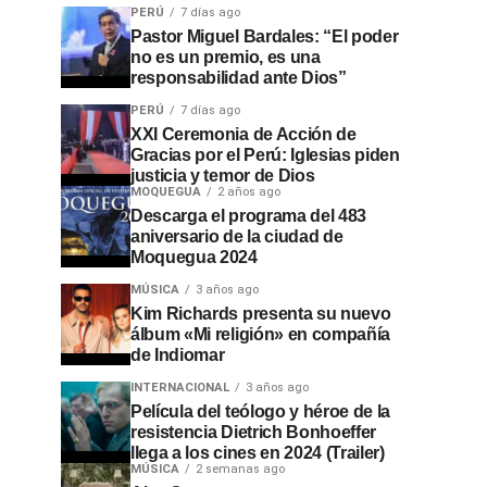
PERÚ
7 días ago
Pastor Miguel Bardales: “El poder
no es un premio, es una
responsabilidad ante Dios”
PERÚ
7 días ago
XXI Ceremonia de Acción de
Gracias por el Perú: Iglesias piden
justicia y temor de Dios
MOQUEGUA
2 años ago
Descarga el programa del 483
aniversario de la ciudad de
Moquegua 2024
MÚSICA
3 años ago
Kim Richards presenta su nuevo
álbum «Mi religión» en compañía
de Indiomar
INTERNACIONAL
3 años ago
Película del teólogo y héroe de la
resistencia Dietrich Bonhoeffer
llega a los cines en 2024 (Trailer)
MÚSICA
2 semanas ago