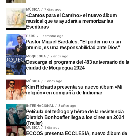
MÚSICA
7 días ago
«Cantos para el Camino» el nuevo álbum
musical que te ayudará a memorizar las
Escrituras
PERÚ
1 semana ago
Pastor Miguel Bardales: “El poder no es un
premio, es una responsabilidad ante Dios”
MOQUEGUA
2 años ago
Descarga el programa del 483 aniversario de la
ciudad de Moquegua 2024
MÚSICA
3 años ago
Kim Richards presenta su nuevo álbum «Mi
religión» en compañía de Indiomar
INTERNACIONAL
3 años ago
Película del teólogo y héroe de la resistencia
Dietrich Bonhoeffer llega a los cines en 2024
(Trailer)
MÚSICA
1 día ago
ECCOS presenta ECCLESIA, nuevo álbum de