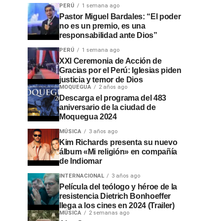
PERÚ
1 semana ago
Pastor Miguel Bardales: “El poder
no es un premio, es una
responsabilidad ante Dios”
PERÚ
1 semana ago
XXI Ceremonia de Acción de
Gracias por el Perú: Iglesias piden
justicia y temor de Dios
MOQUEGUA
2 años ago
Descarga el programa del 483
aniversario de la ciudad de
Moquegua 2024
MÚSICA
3 años ago
Kim Richards presenta su nuevo
álbum «Mi religión» en compañía
de Indiomar
INTERNACIONAL
3 años ago
Película del teólogo y héroe de la
resistencia Dietrich Bonhoeffer
llega a los cines en 2024 (Trailer)
MÚSICA
2 semanas ago