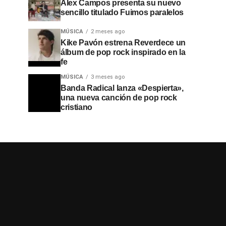
Alex Campos presenta su nuevo
sencillo titulado Fuimos paralelos
MÚSICA
2 meses ago
Kike Pavón estrena Reverdece un
álbum de pop rock inspirado en la
fe
MÚSICA
3 meses ago
Banda Radical lanza «Despierta»,
una nueva canción de pop rock
cristiano