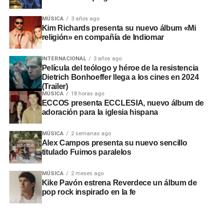
MÚSICA
3 años ago
Kim Richards presenta su nuevo álbum «Mi
religión» en compañía de Indiomar
INTERNACIONAL
3 años ago
Película del teólogo y héroe de la resistencia
Dietrich Bonhoeffer llega a los cines en 2024
(Trailer)
MÚSICA
18 horas ago
ECCOS presenta ECCLESIA, nuevo álbum de
adoración para la iglesia hispana
MÚSICA
2 semanas ago
Alex Campos presenta su nuevo sencillo
titulado Fuimos paralelos
MÚSICA
2 meses ago
Kike Pavón estrena Reverdece un álbum de
pop rock inspirado en la fe