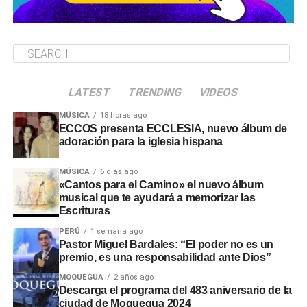
LATEST
TRENDING
VIDEOS
MÚSICA
18 horas ago
ECCOS presenta ECCLESIA, nuevo álbum de
adoración para la iglesia hispana
MÚSICA
6 días ago
«Cantos para el Camino» el nuevo álbum
musical que te ayudará a memorizar las
Escrituras
PERÚ
1 semana ago
Pastor Miguel Bardales: “El poder no es un
premio, es una responsabilidad ante Dios”
MOQUEGUA
2 años ago
Descarga el programa del 483 aniversario de la
ciudad de Moquegua 2024