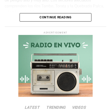
de peligro alto y muy alto. Los sectores afectados
comprenden los ríos Tambo, Torata y la Quebrada Palca,
además de la falta de trámite presupuestal para el río
CONTINUE READING
Ichuña.
Asimismo, en la
quebrada Chiquilao
, el servicio de
ADVERTISEMENT
descolmatación adjudicado por
S/ 70 000
quedó
totalmente paralizado. La empresa contratista comunicó
la nulidad del servicio debido a incompatibilidades en los
términos de referencia, dejando vulnerable a la zona.
Irregularidades en la
Municipalidad Distrital de San
Antonio
El
Informe de Visita de Control N° 017-2026-OCI/0446-
SVC
alertó que la
Municipalidad Distrital de San
LATEST
TRENDING
VIDEOS
Antonio
no aprobó el presupuesto para las