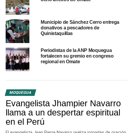
📜🌋 En febrero del año
1600, el volcán
Municipio de Sánchez Cerro entrega
donativos a pescadores de
Huaynaputina hizo
Quinistaquillas
erupción y afectó a
Periodistas de la ANP Moquegua
decenas de localidades
fortalecen su gremio en congreso
de Moquegua y
regional en Omate
Arequipa, incluso
llegando a tener
repercusiones a nivel
MOQUEGUA
mundial. Es
Evangelista Jhampier Navarro
llama a un despertar espiritual
considerada la mayor
en el Perú
erupción registrada en
tiempos históricos de
El evangelista Jean Pierre Navarro realiza jornadas de oración