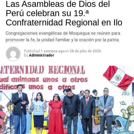
tres provincias del departamento.
Las Asambleas de Dios del
moderada a fuerte en intensidad en Moquegua
Perú celebran su 19.ª
Confraternidad Regional en Ilo
Congregaciones evangélicas de Moquegua se reúnen para
promover la fe, la unidad familiar y la oración por la patria.
Published
1 semana ago
on
28 de julio de 2026
By
Administrador