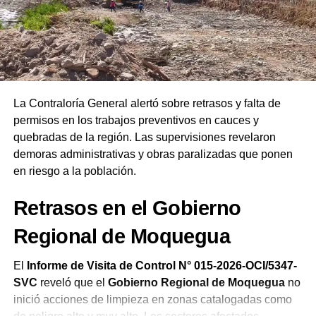
Ejecutivo
, el líder instó a la ciudadanía a interceder por
las autoridades salientes y entrantes. Finalmente,
remarcó que las Asambleas de Dios del Perú celebran su
19.ª Confraternidad Regional en Ilo reafirmando el
compromiso de la iglesia de orar constantemente por el
bienestar del país.
La Contraloría General alertó sobre retrasos y falta de
permisos en los trabajos preventivos en cauces y
quebradas de la región. Las supervisiones revelaron
demoras administrativas y obras paralizadas que ponen
en riesgo a la población.
Retrasos en el Gobierno
Regional de Moquegua
El
Informe de Visita de Control N° 015-2026-OCI/5347-
SVC
reveló que el
Gobierno Regional de Moquegua
no
inició acciones de limpieza en zonas catalogadas como