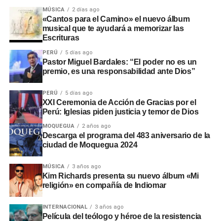
intervenciones en los sectores de Chamos del Pino y La
MÚSICA
2 días ago
Rinconada, a pesar de disponer de recursos económicos
«Cantos para el Camino» el nuevo álbum
musical que te ayudará a memorizar las
institucionales.
Escrituras
Adicionalmente, en el sector
Montalvo
, maquinaria
PERÚ
5 días ago
Pastor Miguel Bardales: “El poder no es un
laboró sin la autorización de la
Autoridad Administrativa
premio, es una responsabilidad ante Dios”
del Agua
. En Santo Domingo y El Conde, las labores
iniciaron sin actas de suscripción ni la presencia de
PERÚ
5 días ago
ingenieros residentes o inspectores.
XXI Ceremonia de Acción de Gracias por el
Perú: Iglesias piden justicia y temor de Dios
Consecuencias y
MOQUEGUA
2 años ago
Descarga el programa del 483 aniversario de la
recomendaciones ante El Niño
ciudad de Moquegua 2024
Las situaciones adversas detectadas comprometen la
MÚSICA
3 años ago
Kim Richards presenta su nuevo álbum «Mi
seguridad ante posibles inundaciones. Por ello, la
religión» en compañía de Indiomar
entidad fiscalizadora recomendó a las autoridades
locales y regionales adoptar medidas urgentes para
INTERNACIONAL
3 años ago
proteger viviendas, familias y zonas de cultivo.
Película del teólogo y héroe de la resistencia